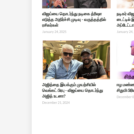
விஜய்யை தொடர்ந்து நடிகை த்ரிஷா
நடிகர் வி
எடுத்த அதிர்ச்சி முடிவு - வருத்தத்தில்
டைட்டில் 
ரசிகர்கள்
அப்டேட்டா
January 24, 2025
January 24,
அஜித்தை இயக்கும் முயற்சியில்
ஈழ மண்ணிற
வெங்கட் பிரபு - விஜய்யை தொடர்ந்து
சிறுமி பிர
அஜித் உடனா?
December 0
December 21, 2024