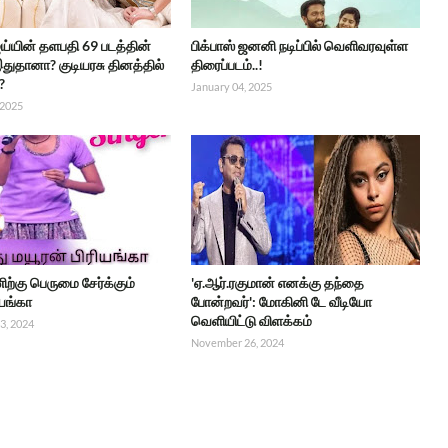
ஜய்யின் தளபதி 69 படத்தின்
பிக்பாஸ் ஜனனி நடிப்பில் வெளிவரவுள்ள
இதுதானா? குடியரசு தினத்தில்
திரைப்படம்..!
?
January 04, 2025
 2025
்கு பெருமை சேர்க்கும்
'ஏ.ஆர்.ரகுமான் எனக்கு தந்தை
ியங்கா
போன்றவர்': மோகினி டே வீடியோ
வெளியிட்டு விளக்கம்
3, 2024
November 26, 2024