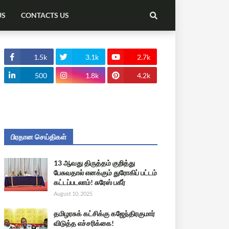
US
CONTACTS US
1.5k
3.1k
2.7k
500
1.8k
4.2k
பிரதான செய்திகள்
13 ஆவது திருத்தம் குறித்து
பேசுவதால் எனக்கும் துரோகிப் பட்டம்
கட்டப்படலாம்! சுரேஸ் பகீர்
August 10, 2025
தமிழரசுக் கட்சிக்கு கஜேந்திரகுமார்
விடுத்த எச்சரிக்கை!