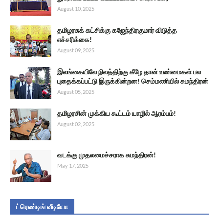
August 10, 2025
தமிழரசுக் கட்சிக்கு கஜேந்திரகுமார் விடுத்த
எச்சரிக்கை!
August 09, 2025
இலங்கையிலே நிலத்திற்கு கீழே தான் உண்மைகள் பல
புதைக்கப்பட்டு இருக்கின்றன! செம்மணியில் சுமந்திரன்
August 05, 2025
தமிழரசின் முக்கிய கூட்டம் யாழில் ஆரம்பம்!
August 02, 2025
வடக்கு முதலமைச்சராக சுமந்திரன்!
May 17, 2025
ட்ரெண்டிங் வீடியோ