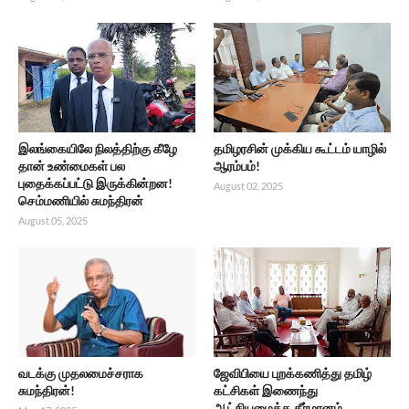
இலங்கையிலே நிலத்திற்கு கீழே
தமிழரசின் முக்கிய கூட்டம் யாழில்
தான் உண்மைகள் பல
ஆரம்பம்!
புதைக்கப்பட்டு இருக்கின்றன!
August 02, 2025
செம்மணியில் சுமந்திரன்
August 05, 2025
வடக்கு முதலமைச்சராக
ஜேவிபியை புறக்கணித்து தமிழ்
சுமந்திரன்!
கட்சிகள் இணைந்து
ஆட்சியமைக்க தீர்மானம்