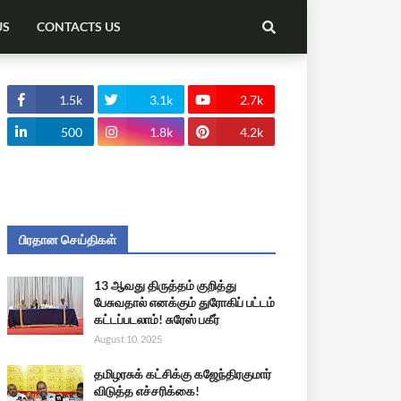
US
CONTACTS US
1.5k
3.1k
2.7k
500
1.8k
4.2k
பிரதான செய்திகள்
13 ஆவது திருத்தம் குறித்து
பேசுவதால் எனக்கும் துரோகிப் பட்டம்
கட்டப்படலாம்! சுரேஸ் பகீர்
August 10, 2025
தமிழரசுக் கட்சிக்கு கஜேந்திரகுமார்
விடுத்த எச்சரிக்கை!