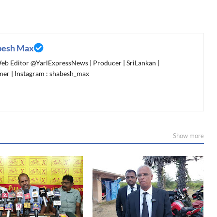
besh Max
 Web Editor @YarlExpressNews | Producer | SriLankan |
er | Instagram : shabesh_max
Show more