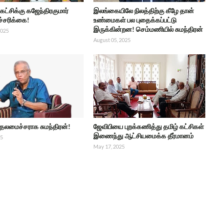
 கட்சிக்கு கஜேந்திரகுமார்
இலங்கையிலே நிலத்திற்கு கீழே தான்
ச்சரிக்கை!
உண்மைகள் பல புதைக்கப்பட்டு
இருக்கின்றன! செம்மணியில் சுமந்திரன்
2025
August 05, 2025
ுதலமைச்சராக சுமந்திரன்!
ஜேவிபியை புறக்கணித்து தமிழ் கட்சிகள்
இணைந்து ஆட்சியமைக்க தீர்மானம்
25
May 17, 2025