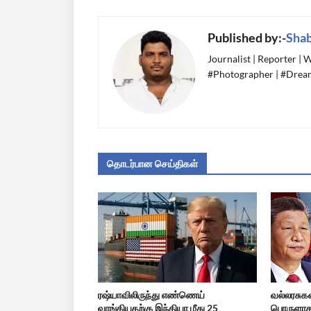
Published by:-
Sha
Journalist | Reporter |
#Photographer | #Dream
தொடர்பான செய்திகள்
ரஷ்யாவிலிருந்து எண்ணெய்
வல்லரசுக
வாங்கியதற்கு இந்தியா மீது 25
பொருளாதா