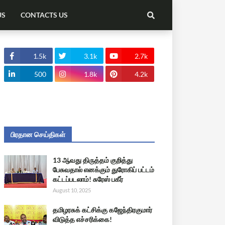
US
CONTACTS US
1.5k
3.1k
2.7k
500
1.8k
4.2k
பிரதான செய்திகள்
13 ஆவது திருத்தம் குறித்து
பேசுவதால் எனக்கும் துரோகிப் பட்டம்
கட்டப்படலாம்! சுரேஸ் பகீர்
August 10, 2025
தமிழரசுக் கட்சிக்கு கஜேந்திரகுமார்
விடுத்த எச்சரிக்கை!