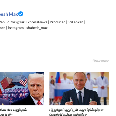
besh Max
 Web Editor @YarlExpressNews | Producer | SriLankan |
er | Instagram : shabesh_max
Show more
ளிடையே வலுக்கும்
புற்றுநோய் தடுப்பூசி தொடர்பில் ரஷ்யா
ர போர்!
வெளியிட்டுள்ள அறிவிப்பு!