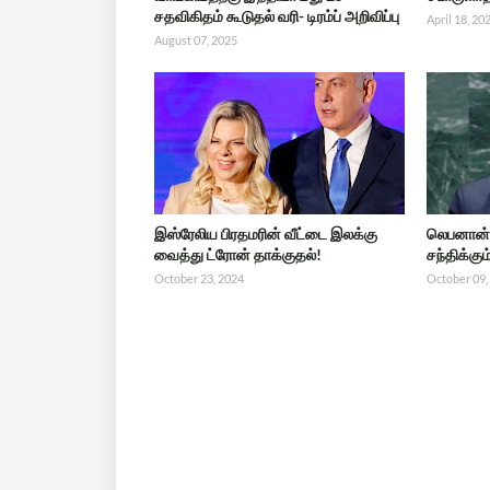
சதவிகிதம் கூடுதல் வரி- டிரம்ப் அறிவிப்பு
April 18, 20
August 07, 2025
இஸ்ரேலிய பிரதமரின் வீட்டை இலக்கு
லெபனான் 
வைத்து ட்ரோன் தாக்குதல்!
சந்திக்கு
October 23, 2024
October 09,