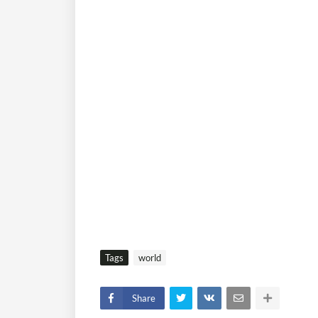
Tags
world
Share