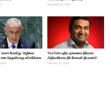
25
December 20, 2024
‘காசா போன்று’ அழிவை
YouTube புதிய தலைமை நிர்வாக
ம் என நெதன்யாகு எச்சரிக்கை
அதிகாரியாக நீல் மோகன் நியமனம்!
 2024
February 17, 2023