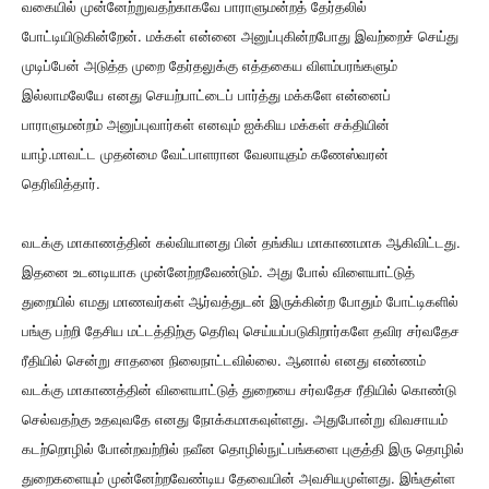
வகையில் முன்னேற்றுவதற்காகவே பாராளுமன்றத் தேர்தலில்
போட்டியிடுகின்றேன். மக்கள் என்னை அனுப்புகின்றபோது இவற்றைச் செய்து
முடிப்பேன் அடுத்த முறை தேர்தலுக்கு எத்தகைய விளம்பரங்களும்
இல்லாமலேயே எனது செயற்பாட்டைப் பார்த்து மக்களே என்னைப்
பாராளுமன்றம் அனுப்புவார்கள் எனவும் ஐக்கிய மக்கள் சக்தியின்
யாழ்.மாவட்ட முதன்மை வேட்பாளரான வேலாயுதம் கணேஸ்வரன்
தெரிவித்தார்.
வடக்கு மாகாணத்தின் கல்வியானது பின் தங்கிய மாகாணமாக ஆகிவிட்டது.
இதனை உடனடியாக முன்னேற்றவேண்டும். அது போல் விளையாட்டுத்
துறையில் எமது மாணவர்கள் ஆர்வத்துடன் இருக்கின்ற போதும் போட்டிகளில்
பங்கு பற்றி தேசிய மட்டத்திற்கு தெரிவு செய்யப்படுகிறார்களே தவிர சர்வதேச
ரீதியில் சென்று சாதனை நிலைநாட்டவில்லை. ஆனால் எனது எண்ணம்
வடக்கு மாகாணத்தின் விளையாட்டுத் துறையை சர்வதேச ரீதியில் கொண்டு
செல்வதற்கு உதவுவதே எனது நோக்கமாகவுள்ளது. அதுபோன்று விவசாயம்
கடற்றொழில் போன்றவற்றில் நவீன தொழில்நுட்பங்களை புகுத்தி இரு தொழில்
துறைகளையும் முன்னேற்றவேண்டிய தேவையின் அவசியமுள்ளது. இங்குள்ள