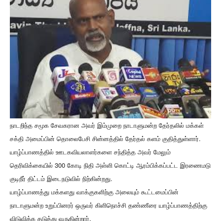
நாடறிந்த சமூக சேவகரான அவர் இம்முறை நாடாளுமன்ற தேர்தலில் மக்கள்
சக்தி அமைப்பின் தொலைபேசி சின்னத்தில் தேர்தல் களம் குதித்துள்ளார்.
யாழ்ப்பாணத்தில் ஊடகவியலாளர்களை சந்தித்த அவர் மேலும்
தெரிவிக்கையில் 300 கோடி நிதி அள்ளி கொட்டி ஆரம்பிக்கப்பட்ட இரணைமடு
குடிநீர் திட்டம் இடைநடுவில் நிற்கின்றது.
யாழ்ப்பாணத்து மக்களது வாக்குகளிற்கு அலையும் கூட்டமைப்பின்
நாடாளுமன்ற உறுப்பினரர் ஒருவர் கிளிநொச்சி தண்ணீரை யாழ்ப்பாணத்திற்கு
விடுவிக்க தடுத்து வருகின்றார்.