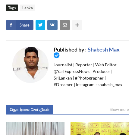
Tags
Lanka
Share
Published by:-
Shabesh Max
Journalist | Reporter | Web Editor
@YarlExpressNews | Producer |
SriLankan | #Photographer |
#Dreamer | Instagram : shabesh_max
தொடர்பான செய்திகள்
Show more