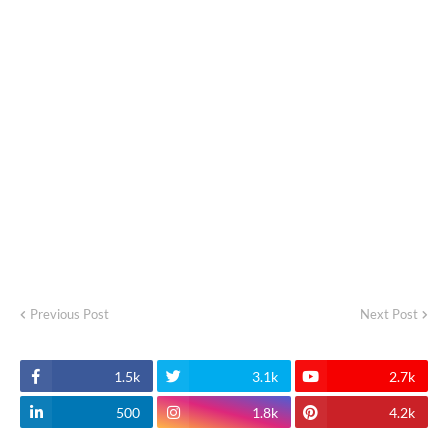
Previous Post
Next Post
1.5k
3.1k
2.7k
500
1.8k
4.2k