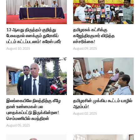
13 ஆவது திருத்தம் குறித்து
தமிழரசுக் கட்சிக்கு
பேசுவதால் எனக்கும் துரோகிப்
கஜேந்திரகுமார் விடுத்த
பட்டம் கட்டப்படலாம்! சுரேஸ் பகீர்
எச்சரிக்கை!
August 10, 2025
August 09, 2025
இலங்கையிலே நிலத்திற்கு கீழே
தமிழரசின் முக்கிய கூட்டம் யாழில்
தான் உண்மைகள் பல
ஆரம்பம்!
புதைக்கப்பட்டு இருக்கின்றன!
August 02, 2025
செம்மணியில் சுமந்திரன்
August 05, 2025