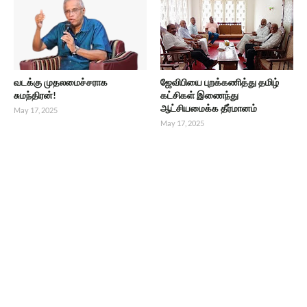
வடக்கு முதலமைச்சராக
ஜேவிபியை புறக்கணித்து தமிழ்
சுமந்திரன்!
கட்சிகள் இணைந்து
ஆட்சியமைக்க தீர்மானம்
May 17, 2025
May 17, 2025