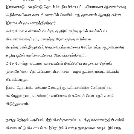
இரணைமடு முறைகேடு தொடர்பில் நியமிக்கப்பட்ட விசாரணை ஆணைக்குழு
அறிக்கையினை கடைசி வரையில் வெளியிடாது முன்னாள் ஆளுநர் சுரேன்
இராகவன் மூடி மறைத்திருந்தார்.
அதே போல வலிகாமம் வடக்கு குடிநீரில் கழிவு ஓயில் கலக்கப்பட்ட
விவகாரத்தையும் மூடி மறைத்து ஆளாளுக்கு அறிக்கை
விடுத்தார்கள்.இறுதியில் தென்னிலங்கையினை சேர்ந்த சுற்று சூழலியாளரே
கழிவு ஓயில் கலந்தமையினை அம்பலப்படுத்தினார்.
அதே போன்று வடமாகாணசபையின் மிகப்பெரிய ஊழலான நெல்சிப்
முறைகேடுகள் தொடர்பிலான விசாரணை ஏழுவருடங்களாகவும் கிடப்பில்
கிடக்கின்றது.
இவை தொடர்பில் எல்லாம் பேசுவதற்கு கூட்டமைப்பின் வேட்பாளர்கள்
எவரேனும் தயாராக உள்ளார்களாவெனவும் கணேஸ் வேலாயுதம் சவால்
விடுத்துள்ளார்.
தனது தேர்தல் அரசியல் பற்றி விளக்குகையில் வடக்கு மாகாணத்தின் கல்வி
விளையாட்டு விவசாயம் கடற்றொழில் போன்ற துறைகளை ஊழல் இல்லாத