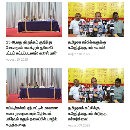
13 ஆவது திருத்தம் குறித்து
தமிழரசு எம்பிக்களுக்கு
பேசுவதால் எனக்கும் துரோகிப்
கஜேந்திரகுமார் சவால்!
பட்டம் கட்டப்படலாம்! சுரேஸ் பகீர்
August 10, 2025
August 10, 2025
ஈபிஆர்எல்எப் ஏற்பாட்டில் மாகாண
தமிழரசுக் கட்சிக்கு
சபை முறைமையும் அதிகாரப்
கஜேந்திரகுமார் விடுத்த
பகிர்வும் எனும் தலைப்பில் யாழில்
எச்சரிக்கை!
கருத்தரங்கு
August 09, 2025