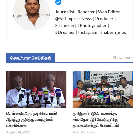
Journalist | Reporter | Web Editor
@YarlExpressNews | Producer |
SriLankan | #Photographer |
#Dreamer | Instagram : shabesh_max
தொடர்பான செய்திகள்
Show more
செம்மணி அகழ்வு விவகாரம்!
தமிழினப் படுகொலைக்கு
ஆபத்து குறித்து சுமந்திரன்
சர்வதேச நீதி கோரி தமிழர்
எச்சரிக்கை
தாயகமெங்கும் போராட்டம்!
August 14, 2025
August 10, 2025