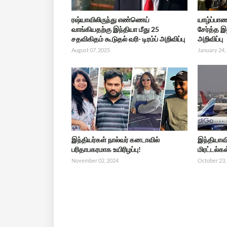
ரஷ்யாவிலிருந்து எண்ணெய்
யாழ்ப்பா
வாங்கியதற்கு இந்தியா மீது 25
சேர்த்த இ
சதவிகிதம் கூடுதல் வரி- டிரம்ப் அறிவிப்பு
அறிவிப்பு
August 07, 2025
January 24,
இந்தியர்கள் நால்வர் கனடாவில்
இந்தியாவ
பரிதாபகரமாக உயிரிழப்பு!
மிரட்டல்க
November 02, 2024
October 23,