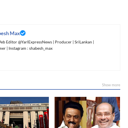
besh Max
 Web Editor @YarlExpressNews | Producer | SriLankan |
er | Instagram : shabesh_max
Show more