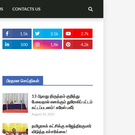
US
CONTACTS US
1.5k
3.1k
2.7k
500
1.8k
4.2k
பிரதான செய்திகள்
13 ஆவது திருத்தம் குறித்து
பேசுவதால் எனக்கும் துரோகிப் பட்டம்
கட்டப்படலாம்! சுரேஸ் பகீர்
August 10, 2025
தமிழரசுக் கட்சிக்கு கஜேந்திரகுமார்
விடுத்த எச்சரிக்கை!