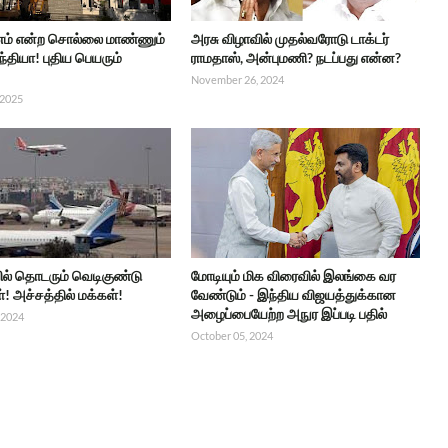
ணம் என்ற சொல்லை மாண்ணும்
அரசு விழாவில் முதல்வரோடு டாக்டர்
ந்தியா! புதிய பெயரும்
ராமதாஸ், அன்புமணி? நடப்பது என்ன?
November 26, 2024
 2025
ில் தொடரும் வெடிகுண்டு
மோடியும் மிக விரைவில் இலங்கை வர
ள்! அச்சத்தில் மக்கள்!
வேண்டும் - இந்திய விஜயத்துக்கான
அழைப்பையேற்ற அநுர இப்படி பதில்
 2024
October 05, 2024