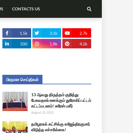
US
CONTACTS US
1.5k
3.1k
2.7k
500
1.8k
4.2k
பிரதான செய்திகள்
13 ஆவது திருத்தம் குறித்து
பேசுவதால் எனக்கும் துரோகிப் பட்டம்
கட்டப்படலாம்! சுரேஸ் பகீர்
August 10, 2025
தமிழரசுக் கட்சிக்கு கஜேந்திரகுமார்
விடுத்த எச்சரிக்கை!