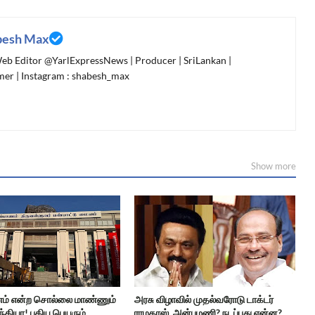
besh Max
 Web Editor @YarlExpressNews | Producer | SriLankan |
er | Instagram : shabesh_max
Show more
ணம் என்ற சொல்லை மாண்ணும்
அரசு விழாவில் முதல்வரோடு டாக்டர்
ந்தியா! புதிய பெயரும்
ராமதாஸ், அன்புமணி? நடப்பது என்ன?