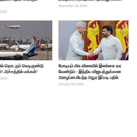
November 26, 2024
 2025
ில் தொடரும் வெடிகுண்டு
மோடியும் மிக விரைவில் இலங்கை வர
ள்! அச்சத்தில் மக்கள்!
வேண்டும் - இந்திய விஜயத்துக்கான
அழைப்பையேற்ற அநுர இப்படி பதில்
 2024
October 05, 2024