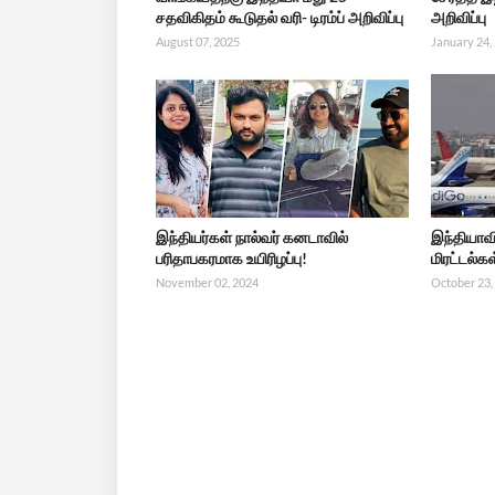
சதவிகிதம் கூடுதல் வரி- டிரம்ப் அறிவிப்பு
அறிவிப்பு
August 07, 2025
January 24,
இந்தியர்கள் நால்வர் கனடாவில்
இந்தியாவ
பரிதாபகரமாக உயிரிழப்பு!
மிரட்டல்க
November 02, 2024
October 23,