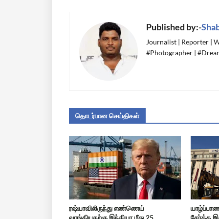
Published by:-
Sha
Journalist | Reporter |
#Photographer | #Dream
தொடர்பான செய்திகள்
ரஷ்யாவிலிருந்து எண்ணெய்
யாழ்ப்பா
வாங்கியதற்கு இந்தியா மீது 25
சேர்த்த இ