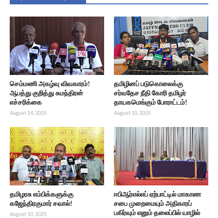
செம்மணி அகழ்வு விவகாரம்!
தமிழினப் படுகொலைக்கு
ஆபத்து குறித்து சுமந்திரன்
சர்வதேச நீதி கோரி தமிழர்
எச்சரிக்கை
தாயகமெங்கும் போராட்டம்!
August 14, 2025
August 10, 2025
தமிழரசு எம்பிக்களுக்கு
ஈபிஆர்எல்எப் ஏற்பாட்டில் மாகாண
கஜேந்திரகுமார் சவால்!
சபை முறைமையும் அதிகாரப்
பகிர்வும் எனும் தலைப்பில் யாழில்
August 10, 2025