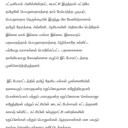
பட்டினியால் அளிக்கின்றாய், சுயாட்சி இருந்தால் மட்டுமே
தமிழரின் பொருளாதாரத்தை நாம் மேம்படுத்த முடியும்,
பொருளாதார நெருக்கடியில் இருந்து மீள வேண்டுமானால்
தமிழர் தேசத்தை அங்கீகரி, ஆசியாவின் அதிசயமே பெற்றோல்
இல்லை டீசல் இல்லை பால்மா இல்லை, இனவாதம்
மதவாதத்தால் பொருளாதாரத்தை அழிக்காதே உள்ளிட்ட
பல்வேறு வாசகங்கள் பொறிக்கப்பட்ட பதாகைகளை
தாங்கியவாறு கோஷங்களை எழுப்பி இப் போராட்டத்தை
முன்னெடுத்திருந்தனர்.
இப் போராட்டத்தில் தமிழ் தேசிய மக்கள் முன்னணியின்
தலைவரும் பாராளுமன்ற உறுப்பினருமான கஜேந்திரகுமார்
பொன்னம்பலம் மற்றும் பாராளுமன்ற உறுப்பினரான செல்வராஜா
கஜேந்திரன் மற்றும் கட்சியின் ஊடகப் பேச்சாளர் சட்டத்தரணி
சுகாஷ் உள்ளிட்ட கட்சியின் உள்ளூராட்சி மன்றங்களின்
உறுப்பினர்கள் மற்றும் பொதுமக்கள் ஆதரவாளர்கள் என பலரும்
கலந்து கொண்டிருந்தமை குறிப்பிடத்தக்கது.