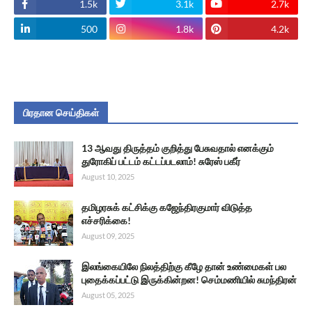
1.5k
3.1k
2.7k
500
1.8k
4.2k
பிரதான செய்திகள்
13 ஆவது திருத்தம் குறித்து பேசுவதால் எனக்கும்
துரோகிப் பட்டம் கட்டப்படலாம்! சுரேஸ் பகீர்
August 10, 2025
தமிழரசுக் கட்சிக்கு கஜேந்திரகுமார் விடுத்த
எச்சரிக்கை!
August 09, 2025
இலங்கையிலே நிலத்திற்கு கீழே தான் உண்மைகள் பல
புதைக்கப்பட்டு இருக்கின்றன! செம்மணியில் சுமந்திரன்
August 05, 2025