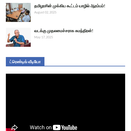
தமிழரசின் முக்கிய கூட்டம் யாழில் ஆரம்பம்!
August 02, 2025
வடக்கு முதலமைச்சராக சுமந்திரன்!
May 17, 2025
ட்ரெண்டிங் வீடியோ