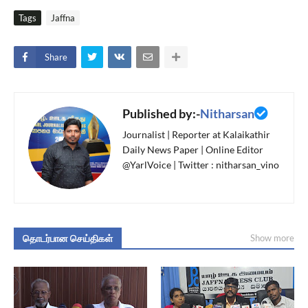
Tags
Jaffna
Share
Published by:-
Nitharsan
Journalist | Reporter at Kalaikathir
Daily News Paper | Online Editor
@YarlVoice | Twitter : nitharsan_vino
தொடர்பான செய்திகள்
Show more