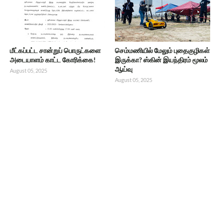
மீட்கப்பட்ட சான்றுப் பொருட்களை
செம்மணியில் மேலும் புதைகுழிகள்
அடையாளம் காட்ட கோரிக்கை!
இருக்கா? ஸ்கின் இயந்திரம் மூலம்
ஆய்வு
August 05, 2025
August 05, 2025