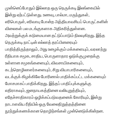
முன்னெப்போதும் இல்லாத‌ ஒரு நெருக்கடி இலங்கையில்
இன்று ஏற்பட்டுள்ளது. உணவு, பால்மா, மருந்துகள்,
எரிபொருள், எரிவாயு போன்ற‌ அத்தியாவசியப் பொருட்களின்
விலைகள் பல மடங்குகளாக அதிகரித்துள்ளன.
அவற்றுக்குக் கடுமையான தட்டுப்பாடும் நிலவுகிறது. இந்த
நெருக்கடி நாட்டின் எல்லாத் தரப்பினரையும்
பாதித்திருந்தாலும், அது உழைக்கும் மக்களையும், வரலாற்று
ரீதியாக‌ சமூக, சாதிய, பொருளாதார‌ ஒடுக்குமுறைக்கு
உள்ளான சமூகங்களையும், விவசாயிகளையும்,
கடற்றொழிலாளர்களையும், சிறு வியாபாரிகளையும்,
வடக்குக் கிழக்கிலே போரினால் பாதிக்கப்பட்ட மக்களையும்
மோசமாகப் பாதிக்கிறது. இந்தப் பாதிப்புக்களுக்கு
எதிராகவும், ஜனநாயகத்தினை வலியுறுத்தியும்,
எதேச்சாதிகாரம் ஒழிக்கப்படுவதனைக் கோரியும், இன்று
நாடாளவிய ரீதியில் ஒரு வேலைநிறுத்தத்தினை
நூற்றுக்கணக்கான‌ தொழிற்சங்கள் முன்னெடுக்கின்றன.