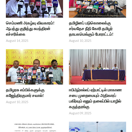
செம்மணி அகழ்வு விவகாரம்!
தமிழினப் படுகொலைக்கு
ஆபத்து குறித்து சுமந்திரன்
சர்வதேச நீதி கோரி தமிழர்
எச்சரிக்கை
தாயகமெங்கும் போராட்டம்!
August 14, 2025
August 10, 2025
தமிழரசு எம்பிக்களுக்கு
ஈபிஆர்எல்எப் ஏற்பாட்டில் மாகாண
கஜேந்திரகுமார் சவால்!
சபை முறைமையும் அதிகாரப்
பகிர்வும் எனும் தலைப்பில் யாழில்
August 10, 2025
கருத்தரங்கு
August 09, 2025