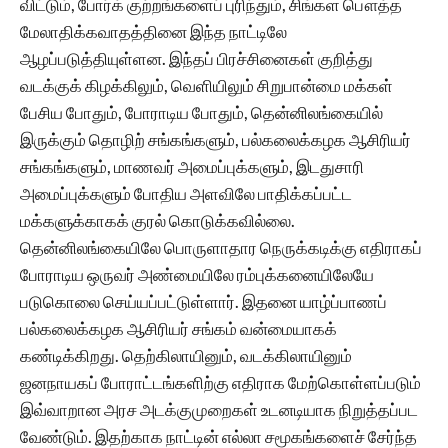
விட்டும், போர்க் குற்றங்களைப் புரிந்தும், சிங்கள பௌத்த
மேலாதிக்கவாதத்தினை இந்த நாட்டிலே
ஆழப்படுத்தியுள்ளன. இந்தப் பிரச்சினைகள் குறித்து
வடக்குக் கிழக்கிலும், வெளியிலும் சிறுபான்மை மக்கள்
பேசிய போதும், போராடிய போதும், தென்னிலங்கையில்
இருக்கும் தொழிற் சங்கங்களும், பல்கலைக்கழக ஆசிரியர்
சங்கங்களும், மாணவர் அமைப்புக்களும், இடதுசாரி
அமைப்புக்களும் போதிய அளவிலே பாதிக்கப்பட்ட
மக்களுக்காகக் குரல் கொடுக்கவில்லை.
தென்னிலங்கையிலே பொருளாதார நெருக்கடிக்கு எதிராகப்
போராடிய ஒருவர் அண்மையிலே ரம்புக்கனையிலேயே
படுகொலை செய்யப்பட்டுள்ளார். இதனை யாழ்ப்பாணப்
பல்கலைக்கழக ஆசிரியர் சங்கம் வன்மையாகக்
கண்டிக்கிறது. தெற்கிலாயினும், வடக்கிலாயினும்
ஜனநாயகப் போராட்டங்களிற்கு எதிராக மேற்கொள்ளப்படும்
இவ்வாறான அரச‌ அடக்குமுறைகள் உடனடியாக நிறுத்தப்பட
வேண்டும். இதற்காக நாட்டின் எல்லா சமூகங்களைச் சேர்ந்த