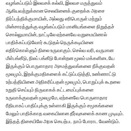
வழங்கப்படும் இலவசக் கல்வி, இலவச மருத்துவம்
ஆகியவற்றுக்கான செலவினைக் குறைக்க அரசை
நிர்ப்பந்திக்குமாயின், அல்லது எரிபொருள் மற்றும்
மின்சாரத்துக்கு வழங்கப்படும் மானியங்களை நிறுத்தச்
சொல்லுமாயின், நாட்டிலே ஏற்கனவே வறுமையினால்
பாதிக்கப்படுவோர் கூடுதல் நெருக்கடியினை
எதிர்கொள்ளும் நிலை உருவாகும். செல்வ வரி, வருமான
மீள்பங்கீடு, நிலப் பங்கீடு போன்றன‌ மூலம் மக்களிடையே
இருக்கும் பொருளாதார அசமத்துவங்களை நீக்குவதன்
மூலமும், இறக்குமதிகளைக் கட்டுப்படுத்தி, உண்ணாட்டு
உற்பத்தியினை அதிகரிப்பதன் மூலமும், பொறுப்புக் கூறலை
உறுதி செய்யும் நிருவாகக் கட்டமைப்புக்களை
உருவாக்குவதன் மூலமுமே, ஏற்கனவே பொருளாதார
ரீதியாகப் பாதிப்புக்கு உள்ளாகி இருக்கும் சமூகங்களை
மேலும் பாதிக்காத வகையிலான தீர்வுகளைக் காண முடியும்.
இந்தத் திசையிலே அரசு செயற்பட‌ நாம் போராட வேண்டும்.