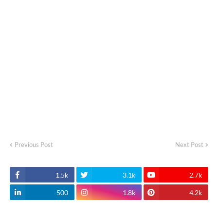
Previous Post
Next Post
1.5k
3.1k
2.7k
500
1.8k
4.2k