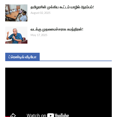
தமிழரசின் முக்கிய கூட்டம் யாழில் ஆரம்பம்!
August 02, 2025
வடக்கு முதலமைச்சராக சுமந்திரன்!
May 17, 2025
ட்ரெண்டிங் வீடியோ