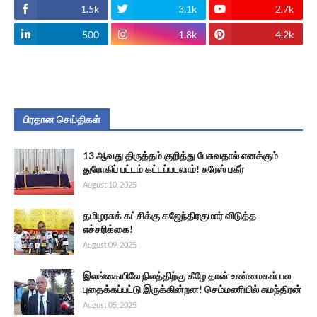
1.5k
3.1k
2.7k
500
1.8k
4.2k
பிரதான செய்திகள்
13 ஆவது திருத்தம் குறித்து பேசுவதால் எனக்கும்
துரோகிப் பட்டம் கட்டப்படலாம்! சுரேஸ் பகீர்
August 10, 2025
தமிழரசுக் கட்சிக்கு கஜேந்திரகுமார் விடுத்த
எச்சரிக்கை!
August 09, 2025
இலங்கையிலே நிலத்திற்கு கீழே தான் உண்மைகள் பல
புதைக்கப்பட்டு இருக்கின்றன! செம்மணியில் சுமந்திரன்
August 05, 2025