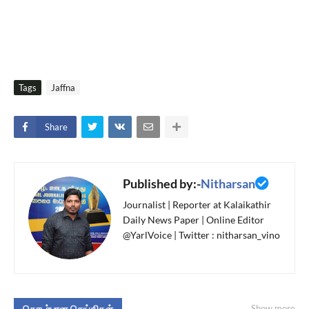
Tags
Jaffna
Share
Published by:-
Nitharsan
Journalist | Reporter at Kalaikathir
Daily News Paper | Online Editor
@YarlVoice | Twitter : nitharsan_vino
தொடர்பான செய்திகள்
Show more