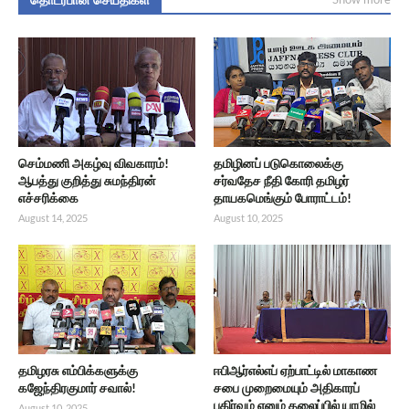
செம்மணி அகழ்வு விவகாரம்!
தமிழினப் படுகொலைக்கு
ஆபத்து குறித்து சுமந்திரன்
சர்வதேச நீதி கோரி தமிழர்
எச்சரிக்கை
தாயகமெங்கும் போராட்டம்!
August 14, 2025
August 10, 2025
தமிழரசு எம்பிக்களுக்கு
ஈபிஆர்எல்எப் ஏற்பாட்டில் மாகாண
கஜேந்திரகுமார் சவால்!
சபை முறைமையும் அதிகாரப்
பகிர்வும் எனும் தலைப்பில் யாழில்
August 10, 2025