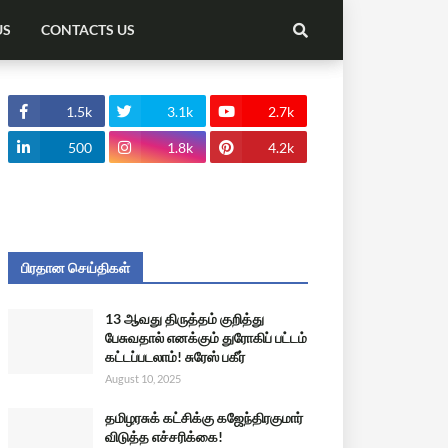
US
CONTACTS US
1.5k
3.1k
2.7k
500
1.8k
4.2k
பிரதான செய்திகள்
13 ஆவது திருத்தம் குறித்து
பேசுவதால் எனக்கும் துரோகிப் பட்டம்
கட்டப்படலாம்! சுரேஸ் பகீர்
August 10, 2025
தமிழரசுக் கட்சிக்கு கஜேந்திரகுமார்
விடுத்த எச்சரிக்கை!