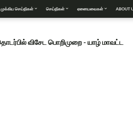
முக்கிய செய்திகள்
செய்திகள்
ஏனையவைகள்
ABOUT 
தொடர்பில் விசேட பொறிமுறை - யாழ் மாவட்ட