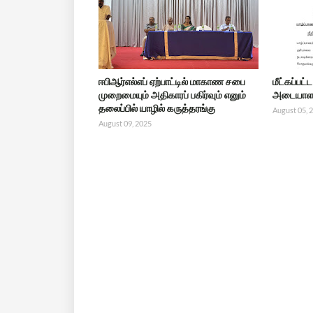
ஈபிஆர்எல்எப் ஏற்பாட்டில் மாகாண சபை
மீட்கப்பட
முறைமையும் அதிகாரப் பகிர்வும் எனும்
அடையாளம
தலைப்பில் யாழில் கருத்தரங்கு
August 05, 
August 09, 2025