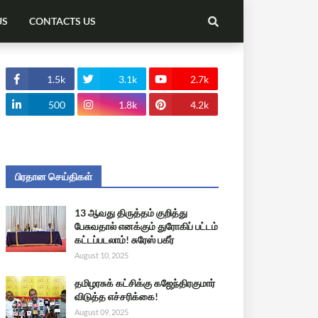
US
CONTACTS US
1.5k
3.1k
2.7k
500
1.8k
4.2k
பிரதான செய்திகள்
13 ஆவது திருத்தம் குறித்து
பேசுவதால் எனக்கும் துரோகிப் பட்டம்
கட்டப்படலாம்! சுரேஸ் பகீர்
August 10, 2025
தமிழரசுக் கட்சிக்கு கஜேந்திரகுமார்
விடுத்த எச்சரிக்கை!
August 09, 2025