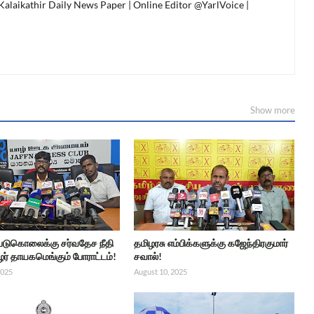
 Kalaikathir Daily News Paper | Online Editor @YarlVoice |
Show more
 படுகொலைக்கு சர்வதேச நீதி
தமிழரசு எம்பிக்களுக்கு கஜேந்திரகுமார்
ர் தாயகமெங்கும் போராட்டம்!
சவால்!
2025
August 10, 2025