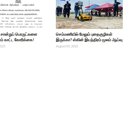
்ட சான்றுப் பொருட்களை
செம்மணியில் மேலும் புதைகுழிகள்
் காட்ட கோரிக்கை!
இருக்கா? ஸ்கின் இயந்திரம் மூலம் ஆய்வு
2025
August 05, 2025