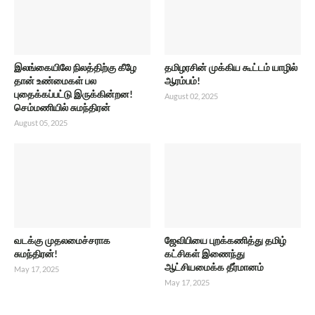
இலங்கையிலே நிலத்திற்கு கீழே
தமிழரசின் முக்கிய கூட்டம் யாழில்
தான் உண்மைகள் பல
ஆரம்பம்!
புதைக்கப்பட்டு இருக்கின்றன!
August 02, 2025
செம்மணியில் சுமந்திரன்
August 05, 2025
வடக்கு முதலமைச்சராக
ஜேவிபியை புறக்கணித்து தமிழ்
சுமந்திரன்!
கட்சிகள் இணைந்து
ஆட்சியமைக்க தீர்மானம்
May 17, 2025
May 17, 2025