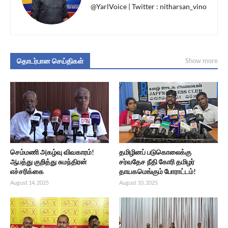
@YarlVoice | Twitter : nitharsan_vino
தொடர்பான செய்திகள்
Show more
செம்மணி அகழ்வு விவகாரம்!
தமிழினப் படுகொலைக்கு
ஆபத்து குறித்து சுமந்திரன்
சர்வதேச நீதி கோரி தமிழர்
எச்சரிக்கை
தாயகமெங்கும் போராட்டம்!
August 14, 2025
August 10, 2025