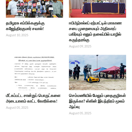
தமிழரசு எம்பிக்களுக்கு
ஈபிஆர்எல்எப் ஏற்பாட்டில் மாகாண
கஜேந்திரகுமார் சவால்!
சபை முறைமையும் அதிகாரப்
பகிர்வும் எனும் தலைப்பில் யாழில்
August 10, 2025
கருத்தரங்கு
August 09, 2025
மீட்கப்பட்ட சான்றுப் பொருட்களை
செம்மணியில் மேலும் புதைகுழிகள்
அடையாளம் காட்ட கோரிக்கை!
இருக்கா? ஸ்கின் இயந்திரம் மூலம்
ஆய்வு
August 05, 2025
August 05, 2025