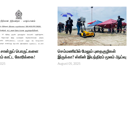
்ட சான்றுப் பொருட்களை
செம்மணியில் மேலும் புதைகுழிகள்
் காட்ட கோரிக்கை!
இருக்கா? ஸ்கின் இயந்திரம் மூலம் ஆய்வு
2025
August 05, 2025