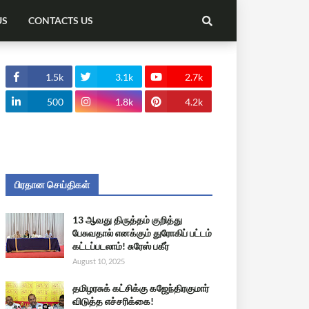
US
CONTACTS US
1.5k
3.1k
2.7k
500
1.8k
4.2k
பிரதான செய்திகள்
13 ஆவது திருத்தம் குறித்து
பேசுவதால் எனக்கும் துரோகிப் பட்டம்
கட்டப்படலாம்! சுரேஸ் பகீர்
August 10, 2025
தமிழரசுக் கட்சிக்கு கஜேந்திரகுமார்
விடுத்த எச்சரிக்கை!