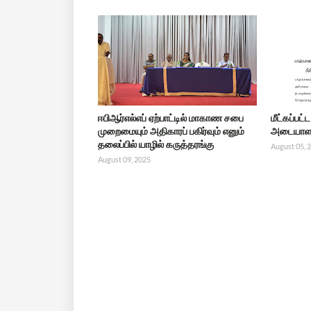
ஈபிஆர்எல்எப் ஏற்பாட்டில் மாகாண சபை
மீட்கப்பட
முறைமையும் அதிகாரப் பகிர்வும் எனும்
அடையாளம
தலைப்பில் யாழில் கருத்தரங்கு
August 05, 
August 09, 2025