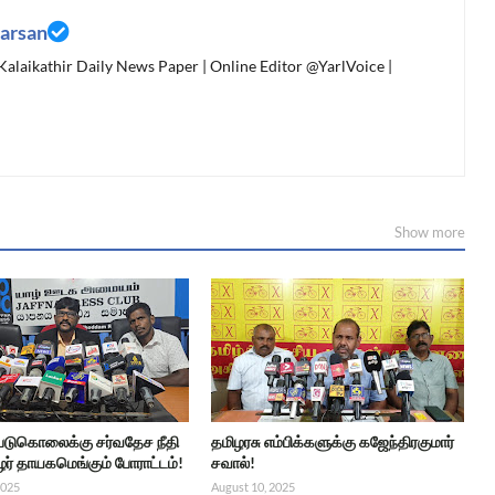
arsan
 Kalaikathir Daily News Paper | Online Editor @YarlVoice |
Show more
 படுகொலைக்கு சர்வதேச நீதி
தமிழரசு எம்பிக்களுக்கு கஜேந்திரகுமார்
ர் தாயகமெங்கும் போராட்டம்!
சவால்!
2025
August 10, 2025