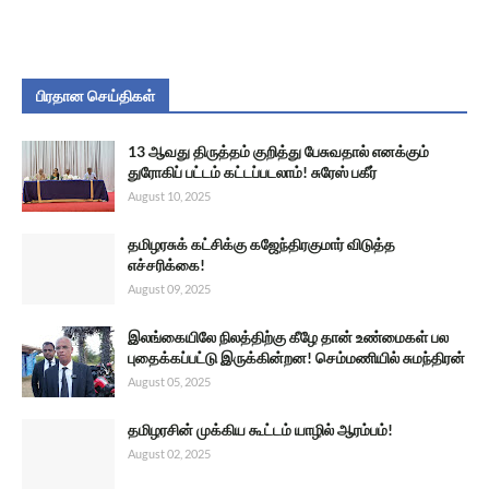
பிரதான செய்திகள்
13 ஆவது திருத்தம் குறித்து பேசுவதால் எனக்கும்
துரோகிப் பட்டம் கட்டப்படலாம்! சுரேஸ் பகீர்
August 10, 2025
தமிழரசுக் கட்சிக்கு கஜேந்திரகுமார் விடுத்த
எச்சரிக்கை!
August 09, 2025
இலங்கையிலே நிலத்திற்கு கீழே தான் உண்மைகள் பல
புதைக்கப்பட்டு இருக்கின்றன! செம்மணியில் சுமந்திரன்
August 05, 2025
தமிழரசின் முக்கிய கூட்டம் யாழில் ஆரம்பம்!
August 02, 2025