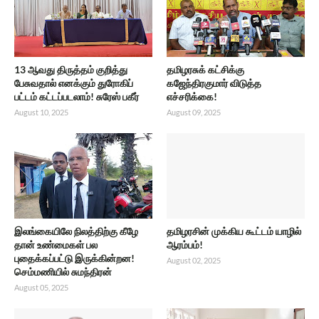
13 ஆவது திருத்தம் குறித்து
தமிழரசுக் கட்சிக்கு
பேசுவதால் எனக்கும் துரோகிப்
கஜேந்திரகுமார் விடுத்த
பட்டம் கட்டப்படலாம்! சுரேஸ் பகீர்
எச்சரிக்கை!
August 10, 2025
August 09, 2025
இலங்கையிலே நிலத்திற்கு கீழே
தமிழரசின் முக்கிய கூட்டம் யாழில்
தான் உண்மைகள் பல
ஆரம்பம்!
புதைக்கப்பட்டு இருக்கின்றன!
August 02, 2025
செம்மணியில் சுமந்திரன்
August 05, 2025