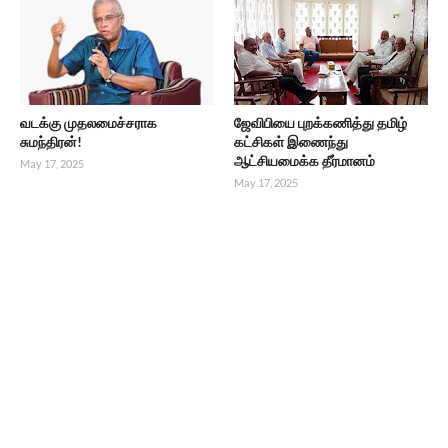
வடக்கு முதலமைச்சராக
ஜேவிபியை புறக்கணித்து தமிழ்
சுமந்திரன்!
கட்சிகள் இணைந்து
ஆட்சியமைக்க தீர்மானம்
May 17, 2025
May 17, 2025