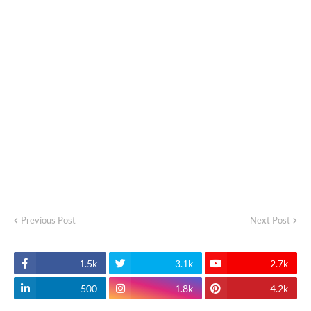
Previous Post
Next Post
1.5k
3.1k
2.7k
500
1.8k
4.2k