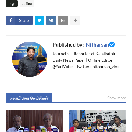
Tags
Jaffna
Share
Published by:-
Nitharsan
Journalist | Reporter at Kalaikathir
Daily News Paper | Online Editor
@YarlVoice | Twitter : nitharsan_vino
தொடர்பான செய்திகள்
Show more