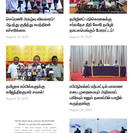
செம்மணி அகழ்வு விவகாரம்!
தமிழினப் படுகொலைக்கு
ஆபத்து குறித்து சுமந்திரன்
சர்வதேச நீதி கோரி தமிழர்
எச்சரிக்கை
தாயகமெங்கும் போராட்டம்!
August 14, 2025
August 10, 2025
தமிழரசு எம்பிக்களுக்கு
ஈபிஆர்எல்எப் ஏற்பாட்டில் மாகாண
கஜேந்திரகுமார் சவால்!
சபை முறைமையும் அதிகாரப்
பகிர்வும் எனும் தலைப்பில் யாழில்
August 10, 2025
கருத்தரங்கு
August 09, 2025