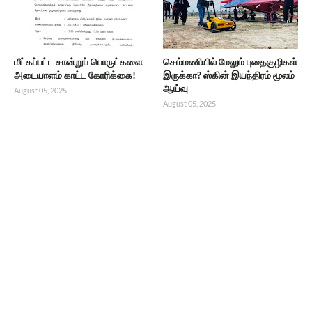
மீட்கப்பட்ட சான்றுப் பொருட்களை
செம்மணியில் மேலும் புதைகுழிகள்
அடையாளம் காட்ட கோரிக்கை!
இருக்கா? ஸ்கின் இயந்திரம் மூலம்
ஆய்வு
August 05, 2025
August 05, 2025