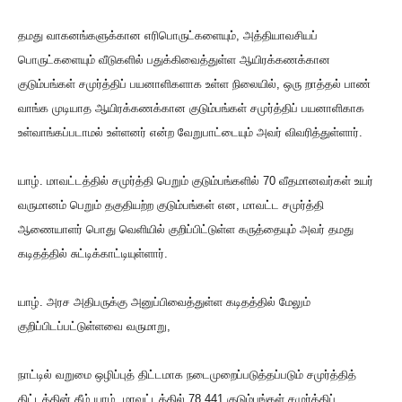
தமது வாகனங்களுக்கான எரிபொருட்களையும், அத்தியாவசியப்
பொருட்களையும் வீடுகளில் பதுக்கிவைத்துள்ள ஆயிரக்கணக்கான
குடும்பங்கள் சமுர்த்திப் பயனாளிகளாக உள்ள நிலையில், ஒரு றாத்தல் பாண்
வாங்க முடியாத ஆயிரக்கணக்கான குடும்பங்கள் சமுர்த்திப் பயனாளிகாக
உள்வாங்கப்படாமல் உள்ளனர் என்ற வேறுபாட்டையும் அவர் விவரித்துள்ளார்.
யாழ். மாவட்டத்தில் சமுர்த்தி பெறும் குடும்பங்களில் 70 வீதமானவர்கள் உயர்
வருமானம் பெறும் தகுதியற்ற குடும்பங்கள் என, மாவட்ட சமுர்த்தி
ஆணையாளர் பொது வெளியில் குறிப்பிட்டுள்ள கருத்தையும் அவர் தமது
கடிதத்தில் சுட்டிக்காட்டியுள்ளார்.
யாழ். அரச அதிபருக்கு அனுப்பிவைத்துள்ள கடிதத்தில் மேலும்
குறிப்பிடப்பட்டுள்ளவை வருமாறு,
நாட்டில் வறுமை ஒழிப்புத் திட்டமாக நடைமுறைப்படுத்தப்படும் சமுர்த்தித்
திட்டத்தின் கீழ் யாழ். மாவட்டத்தில் 78,441 குடும்பங்கள் சமுர்த்திப்