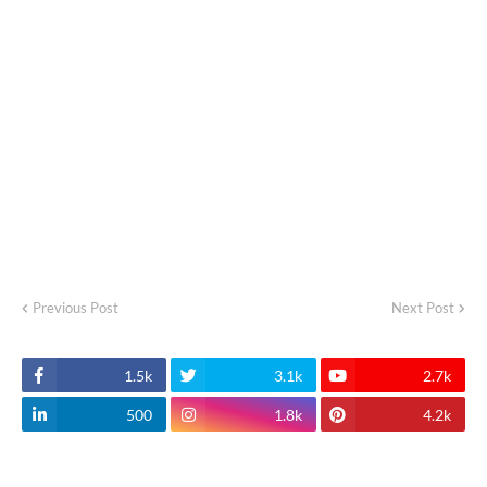
Previous Post
Next Post
1.5k
3.1k
2.7k
500
1.8k
4.2k