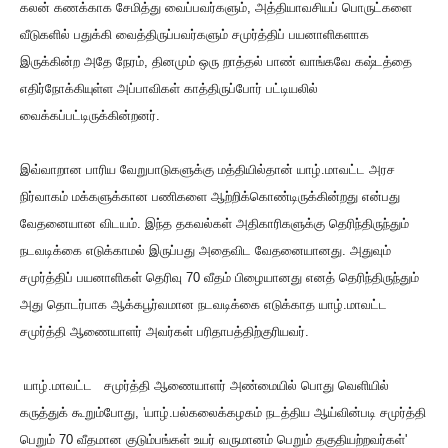
கலன் கணக்காக சேமித்து வைப்பவர்களும், அத்தியாவசியப் பொருட்களை
வீடுகளில் பதுக்கி வைத்திருப்பவர்களும் சமுர்த்திப் பயனாளிகளாக
இருக்கின்ற அதே நேரம், தினமும் ஒரு றாத்தல் பாண் வாங்கவே கஷ்டத்தை
எதிர்நோக்கியுள்ள அப்பாவிகள் காத்திருப்போர் பட்டியலில்
வைக்கப்பட்டிருக்கின்றனர்.
இவ்வாறான பாரிய வேறுபாடுகளுக்கு மத்தியில்தான் யாழ்.மாவட்ட அரச
நிர்வாகம் மக்களுக்கான பணிகளை ஆற்றிக்கொண்டிருக்கின்றது என்பது
வேதனையான விடயம். இந்த தகவல்கள் அதிகாரிகளுக்கு தெரிந்திருந்தும்
நடவடிக்கை எடுக்காமல் இருப்பது அதைவிட வேதனையானது. அதுவும்
சமுர்த்திப் பயனாளிகள் தெரிவு 70 வீதம் பிழையானது எனத் தெரிந்திருந்தும்
அது தொடர்பாக ஆக்கபூர்வமான நடவடிக்கை எடுக்காத யாழ்.மாவட்ட
சமுர்த்தி ஆணையாளர் அவர்கள் பரிதாபத்திற்குரியவர்.
யாழ்.மாவட்ட சமுர்த்தி ஆணையாளர் அண்மையில் பொது வெளியில்
கருத்துக் கூறும்போது, 'யாழ்.பல்கலைக்கழகம் நடத்திய ஆய்வின்படி சமுர்த்தி
பெறும் 70 வீதமான குடும்பங்கள் உயர் வருமானம் பெறும் தகுதியற்றவர்கள்'