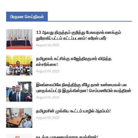
பிரதான செய்திகள்
13 ஆவது திருத்தம் குறித்து பேசுவதால் எனக்கும்
துரோகிப் பட்டம் கட்டப்படலாம்! சுரேஸ் பகீர்
August 10, 2025
தமிழரசுக் கட்சிக்கு கஜேந்திரகுமார் விடுத்த
எச்சரிக்கை!
August 09, 2025
இலங்கையிலே நிலத்திற்கு கீழே தான் உண்மைகள் பல
புதைக்கப்பட்டு இருக்கின்றன! செம்மணியில் சுமந்திரன்
August 05, 2025
தமிழரசின் முக்கிய கூட்டம் யாழில் ஆரம்பம்!
August 02, 2025
வடக்கு முதலமைச்சராக சுமந்திரன்!