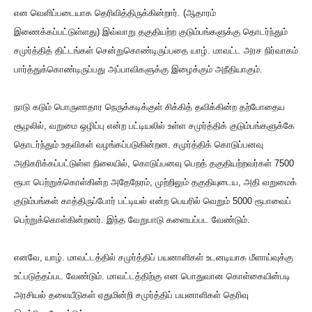
என வெளிப்படையாக தெரிவித்திருக்கின்றார். (ஆதாரம்
இணைக்கப்பட்டுள்ளது) இவ்வாறு தகுதியற்ற குடும்பங்களுக்கு தொடர்ந்தும்
சமுர்த்தித் திட்டங்கள் சென்றுகொண்டிருப்பதை யாழ். மாவட்ட அரச நிர்வாகம்
பார்த்துக்கொண்டிருப்பது அப்பாவிகளுக்கு இழைக்கும் அநீதியாகும்.
நாடு கடும் பொருளாதார நெருக்கடிக்குள் சிக்கித் தவிக்கின்ற தற்போதைய
சூழலில், வறுமை ஒழிப்பு என்ற பட்டியலில் உள்ள சமுர்த்திக் குடும்பங்களுக்கே
தொடர்ந்தும் உதவிகள் வழங்கப்படுகின்றன. சமுர்த்திக் கொடுப்பனவு
அதிகரிக்கப்பட்டுள்ள நிலையில், கொடுப்பனவு பெறத் தகுதியற்றவர்கள் 7500
ரூபா பெற்றுக்கொள்கின்ற அதேநேரம், முற்றிலும் தகுதியுடைய, அதி வறுமைக்
குடும்பங்கள் காத்திருப்போர் பட்டியல் என்ற பெயரில் வெறும் 5000 ரூபாவைப்
பெற்றுக்கொள்கின்றனர். இந்த வேறுபாடு களையப்பட வேண்டும்.
எனவே, யாழ். மாவட்டத்தில் சமுர்த்திப் பயனாளிகள் உடனடியாக மீளாய்வுக்கு
உட்படுத்தப்பட வேண்டும். மாவட்டத்திற்கு என பொதுவான கொள்கையின்படி
அரசியல் தலையீடுகள் ஏதுமின்றி சமுர்த்திப் பயனாளிகள் தெரிவு