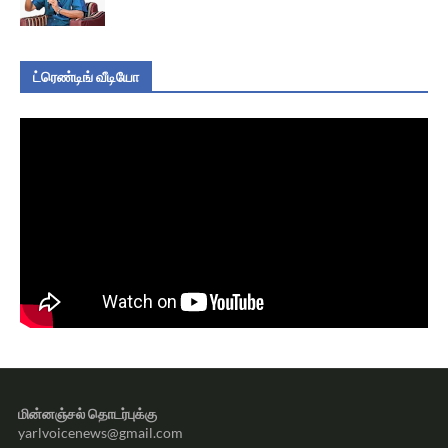
ட்ரெண்டிங் வீடியோ
மின்னஞ்சல் தொடர்புக்கு
yarlvoicenews@gmail.com