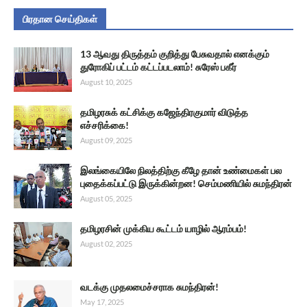
பிரதான செய்திகள்
13 ஆவது திருத்தம் குறித்து பேசுவதால் எனக்கும்
துரோகிப் பட்டம் கட்டப்படலாம்! சுரேஸ் பகீர்
August 10, 2025
தமிழரசுக் கட்சிக்கு கஜேந்திரகுமார் விடுத்த
எச்சரிக்கை!
August 09, 2025
இலங்கையிலே நிலத்திற்கு கீழே தான் உண்மைகள் பல
புதைக்கப்பட்டு இருக்கின்றன! செம்மணியில் சுமந்திரன்
August 05, 2025
தமிழரசின் முக்கிய கூட்டம் யாழில் ஆரம்பம்!
August 02, 2025
வடக்கு முதலமைச்சராக சுமந்திரன்!
May 17, 2025