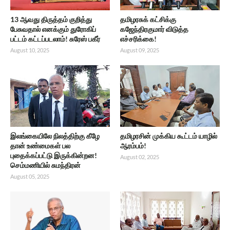
13 ஆவது திருத்தம் குறித்து
தமிழரசுக் கட்சிக்கு
பேசுவதால் எனக்கும் துரோகிப்
கஜேந்திரகுமார் விடுத்த
பட்டம் கட்டப்படலாம்! சுரேஸ் பகீர்
எச்சரிக்கை!
August 10, 2025
August 09, 2025
இலங்கையிலே நிலத்திற்கு கீழே
தமிழரசின் முக்கிய கூட்டம் யாழில்
தான் உண்மைகள் பல
ஆரம்பம்!
புதைக்கப்பட்டு இருக்கின்றன!
August 02, 2025
செம்மணியில் சுமந்திரன்
August 05, 2025