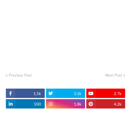
Previous Post
Next Post
1.5k
3.1k
2.7k
500
1.8k
4.2k