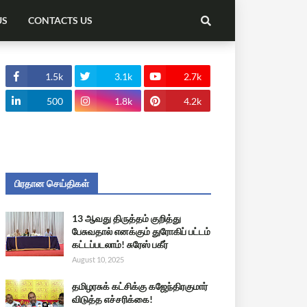
US
CONTACTS US
1.5k
3.1k
2.7k
500
1.8k
4.2k
பிரதான செய்திகள்
13 ஆவது திருத்தம் குறித்து
பேசுவதால் எனக்கும் துரோகிப் பட்டம்
கட்டப்படலாம்! சுரேஸ் பகீர்
August 10, 2025
தமிழரசுக் கட்சிக்கு கஜேந்திரகுமார்
விடுத்த எச்சரிக்கை!