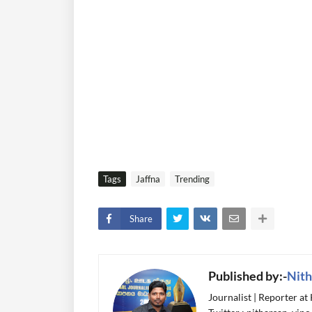
Tags
Jaffna
Trending
Share
Published by:-
Nith
Journalist | Reporter at