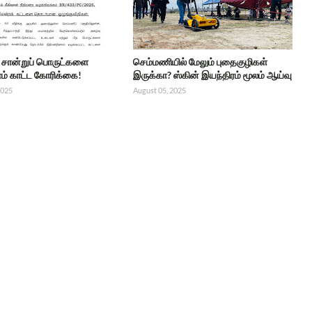
்ட சான்றுப் பொருட்களை
செம்மணியில் மேலும் புதைகுழிகள்
் காட்ட கோரிக்கை!
இருக்கா? ஸ்கின் இயந்திரம் மூலம் ஆய்வு
2025
August 05, 2025