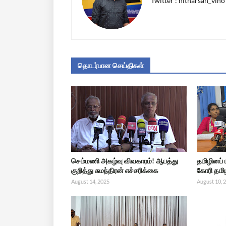
Twitter : nitharsan_vino
தொடர்பான செய்திகள்
செம்மணி அகழ்வு விவகாரம்! ஆபத்து
தமிழினப்
குறித்து சுமந்திரன் எச்சரிக்கை
கோரி தமிழ
August 14, 2025
August 10, 