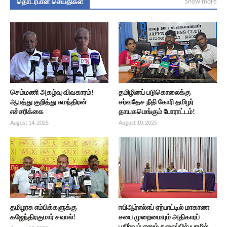
தொடர்பான செய்திகள்
Show more
செம்மணி அகழ்வு விவகாரம்!
தமிழினப் படுகொலைக்கு
ஆபத்து குறித்து சுமந்திரன்
சர்வதேச நீதி கோரி தமிழர்
எச்சரிக்கை
தாயகமெங்கும் போராட்டம்!
August 14, 2025
August 10, 2025
தமிழரசு எம்பிக்களுக்கு
ஈபிஆர்எல்எப் ஏற்பாட்டில் மாகாண
கஜேந்திரகுமார் சவால்!
சபை முறைமையும் அதிகாரப்
பகிர்வும் எனும் தலைப்பில் யாழில்