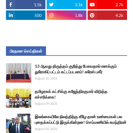
1.5k
3.1k
2.7k
500
1.8k
4.2k
பிரதான செய்திகள்
13 ஆவது திருத்தம் குறித்து பேசுவதால் எனக்கும்
துரோகிப் பட்டம் கட்டப்படலாம்! சுரேஸ் பகீர்
August 10, 2025
தமிழரசுக் கட்சிக்கு கஜேந்திரகுமார் விடுத்த
எச்சரிக்கை!
August 09, 2025
இலங்கையிலே நிலத்திற்கு கீழே தான் உண்மைகள் பல
புதைக்கப்பட்டு இருக்கின்றன! செம்மணியில் சுமந்திரன்
August 05, 2025