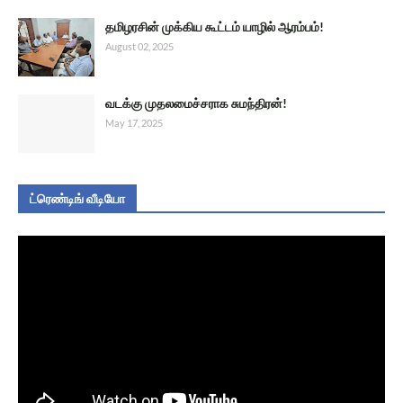
தமிழரசின் முக்கிய கூட்டம் யாழில் ஆரம்பம்!
August 02, 2025
வடக்கு முதலமைச்சராக சுமந்திரன்!
May 17, 2025
ட்ரெண்டிங் வீடியோ