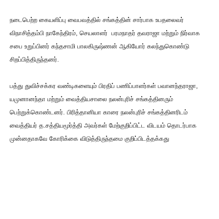
நடைபெற்ற கையளிப்பு வைபவத்தில் சங்கத்தின் சார்பாக உபதலைவர்
விநாசித்தம்பி நாகேந்திரம், செயலாளர் பரமநாதர் தவராஜா மற்றும் நிர்வாக
சபை உறுப்பினர் கந்தசாமி பாலகிருஷ்ணன் ஆகியோர் கலந்துகொண்டு
சிறப்பித்திருந்தனர்.
பத்து துவிச்சக்கர வண்டிகளையும் பிரதிப் பணிப்பாளர்கள் பவானந்தராஜா,
யமுனானந்தா மற்றும் வைத்தியசாலை நலன்புரிச் சங்கத்தினரும்
பெற்றுக்கொண்டனர். பிரித்தானியா காரை நலன்புரிச் சங்கத்தினரிடம்
வைத்தியர் த.சத்தியமூர்த்தி அவர்கள் மேற்குறிப்பிட்ட விடயம் தொடர்பாக
முன்னதாகவே கோரிக்கை விடுத்திருந்தமை குறிப்பிடத்தக்கது