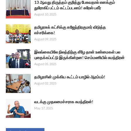
13 ஆவது திருத்தம் குறித்து பேசுவதால் எனக்கும்
துரோகிப் பட்டம் கட்டப்படலாம்! சுரேஸ் பகீர்
August 10, 2025
தமிழரசுக் கட்சிக்கு கஜேந்திரகுமார் விடுத்த
எச்சரிக்கை!
August 09, 2025
இலங்கையிலே நிலத்திற்கு கீழே தான் உண்மைகள் பல
புதைக்கப்பட்டு இருக்கின்றன! செம்மணியில் சுமந்திரன்
August 05, 2025
தமிழரசின் முக்கிய கூட்டம் யாழில் ஆரம்பம்!
August 02, 2025
வடக்கு முதலமைச்சராக சுமந்திரன்!
May 17, 2025