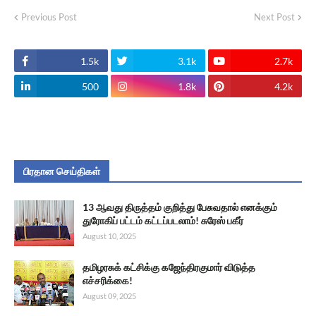
Previous Post
Next Post
1.5k
3.1k
2.7k
500
1.8k
4.2k
பிரதான செய்திகள்
13 ஆவது திருத்தம் குறித்து பேசுவதால் எனக்கும்
துரோகிப் பட்டம் கட்டப்படலாம்! சுரேஸ் பகீர்
August 10, 2025
தமிழரசுக் கட்சிக்கு கஜேந்திரகுமார் விடுத்த
எச்சரிக்கை!
August 09, 2025