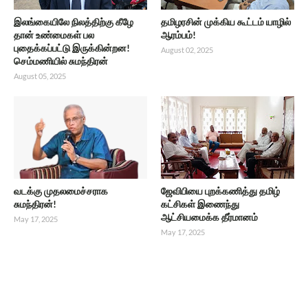
இலங்கையிலே நிலத்திற்கு கீழே
தமிழரசின் முக்கிய கூட்டம் யாழில்
தான் உண்மைகள் பல
ஆரம்பம்!
புதைக்கப்பட்டு இருக்கின்றன!
August 02, 2025
செம்மணியில் சுமந்திரன்
August 05, 2025
வடக்கு முதலமைச்சராக
ஜேவிபியை புறக்கணித்து தமிழ்
சுமந்திரன்!
கட்சிகள் இணைந்து
ஆட்சியமைக்க தீர்மானம்
May 17, 2025
May 17, 2025