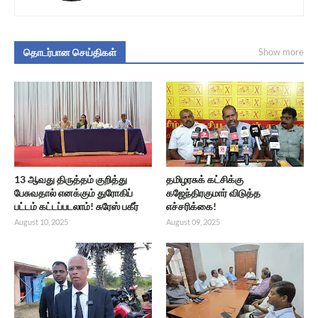
தொடர்பான செய்திகள்
Show more
13 ஆவது திருத்தம் குறித்து
தமிழரசுக் கட்சிக்கு
பேசுவதால் எனக்கும் துரோகிப்
கஜேந்திரகுமார் விடுத்த
பட்டம் கட்டப்படலாம்! சுரேஸ் பகீர்
எச்சரிக்கை!
August 10, 2025
August 09, 2025