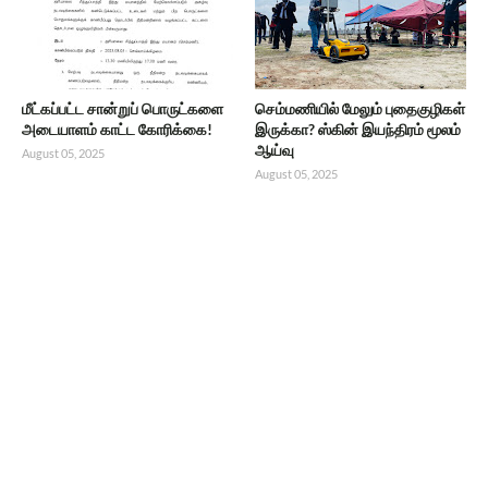
மீட்கப்பட்ட சான்றுப் பொருட்களை
செம்மணியில் மேலும் புதைகுழிகள்
அடையாளம் காட்ட கோரிக்கை!
இருக்கா? ஸ்கின் இயந்திரம் மூலம்
ஆய்வு
August 05, 2025
August 05, 2025