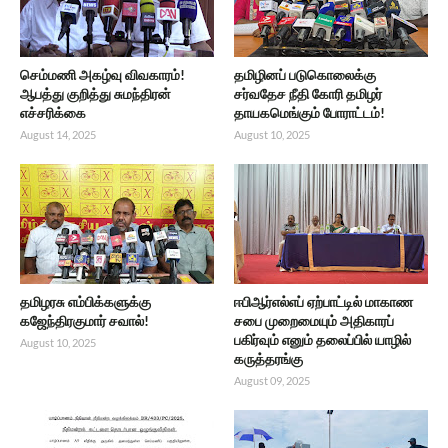
செம்மணி அகழ்வு விவகாரம்!
தமிழினப் படுகொலைக்கு
ஆபத்து குறித்து சுமந்திரன்
சர்வதேச நீதி கோரி தமிழர்
எச்சரிக்கை
தாயகமெங்கும் போராட்டம்!
August 14, 2025
August 10, 2025
தமிழரசு எம்பிக்களுக்கு
ஈபிஆர்எல்எப் ஏற்பாட்டில் மாகாண
கஜேந்திரகுமார் சவால்!
சபை முறைமையும் அதிகாரப்
பகிர்வும் எனும் தலைப்பில் யாழில்
August 10, 2025
கருத்தரங்கு
August 09, 2025