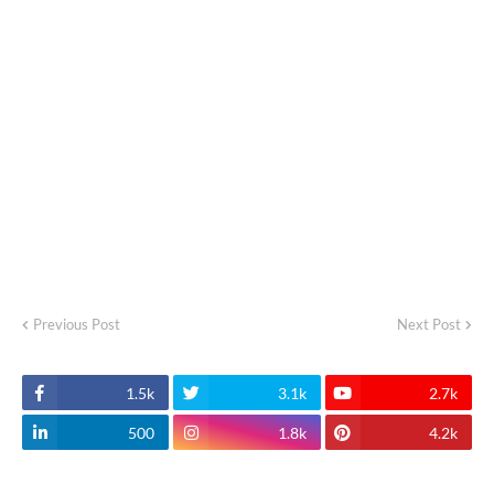
Previous Post
Next Post
1.5k
3.1k
2.7k
500
1.8k
4.2k