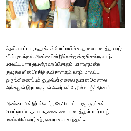
தேசிய மட்ட பளுதூக்கல் போட்டியில் சாதனை படைத்த யாழ்
வீரர் புசாந்தன் அவர்களின் இல்லத்துக்கு சென்ற, யாழ்.
மாவட்ட பாராளுமன்ற உறுப்பினரும், பாராளுமன்ற
குழுக்களின் பிரதித் தவிசாளரும், யாழ். மாவட்ட
ஒருங்கிணைப்புக் குழுவின் தலைவருமான கௌரவ
அங்கஜன் இராமநாதன் அவர்கள் நேரில் வாழ்த்தினார்.
அண்மையில் இடம்பெற்ற தேசிய மட்ட பளு தூக்கல்
போட்டியில் புதிய சாதனைகளை படைத்துள்ளார் யாழ்
மண்ணின் வீரர் சற்குணராசா புசாந்தன்..!