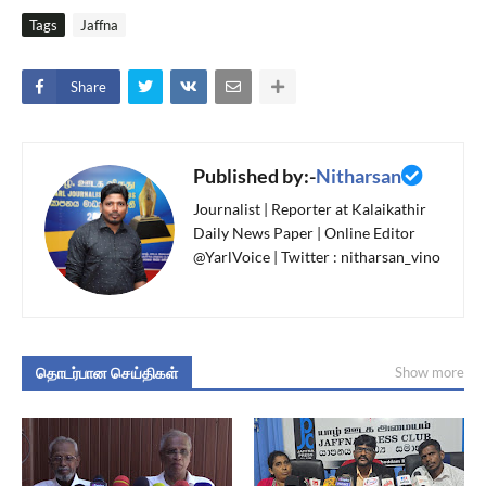
Tags
Jaffna
Share
Published by:-
Nitharsan
Journalist | Reporter at Kalaikathir
Daily News Paper | Online Editor
@YarlVoice | Twitter : nitharsan_vino
தொடர்பான செய்திகள்
Show more