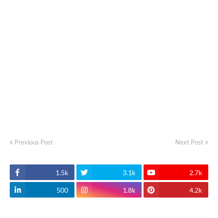
Previous Post
Next Post
1.5k
3.1k
2.7k
500
1.8k
4.2k