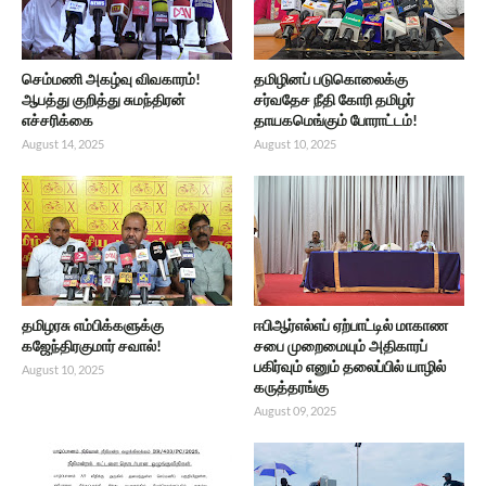
செம்மணி அகழ்வு விவகாரம்!
தமிழினப் படுகொலைக்கு
ஆபத்து குறித்து சுமந்திரன்
சர்வதேச நீதி கோரி தமிழர்
எச்சரிக்கை
தாயகமெங்கும் போராட்டம்!
August 14, 2025
August 10, 2025
தமிழரசு எம்பிக்களுக்கு
ஈபிஆர்எல்எப் ஏற்பாட்டில் மாகாண
கஜேந்திரகுமார் சவால்!
சபை முறைமையும் அதிகாரப்
பகிர்வும் எனும் தலைப்பில் யாழில்
August 10, 2025
கருத்தரங்கு
August 09, 2025