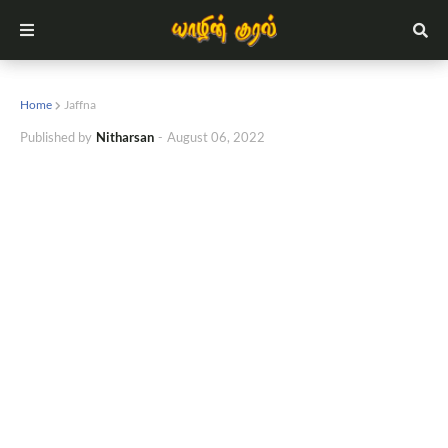
Home
Jaffna
Published by
Nitharsan
-
August 06, 2022