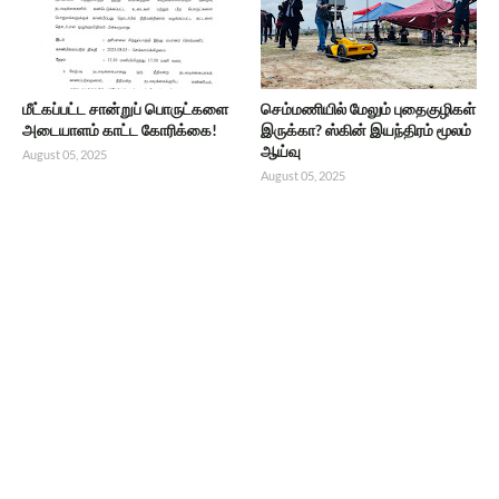
மீட்கப்பட்ட சான்றுப் பொருட்களை
செம்மணியில் மேலும் புதைகுழிகள்
அடையாளம் காட்ட கோரிக்கை!
இருக்கா? ஸ்கின் இயந்திரம் மூலம்
ஆய்வு
August 05, 2025
August 05, 2025