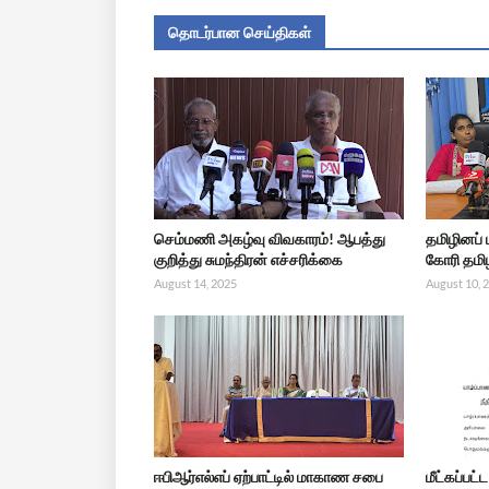
தொடர்பான செய்திகள்
செம்மணி அகழ்வு விவகாரம்! ஆபத்து
தமிழினப்
குறித்து சுமந்திரன் எச்சரிக்கை
கோரி தமிழ
August 14, 2025
August 10, 
ஈபிஆர்எல்எப் ஏற்பாட்டில் மாகாண சபை
மீட்கப்பட