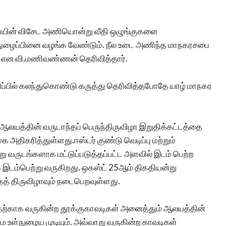
பையின் விசேட அணியொன்று வீதி ஒழுங்குகளை
துழைப்பினை வழங்க வேண்டும். நீல உடை அணிந்த மாநகரசபை
ள் என வி.மணிவண்ணன் தெரிவித்தார்.
்பில் கலந்துகொண்டு கருத்து தெரிவித்தபோதே யாழ் மாநகர
ி ஆலயத்தின் வருடாந்தப் பெருந்திருவிழா இறுதிக்கட்டத்தை
 அதிகரித்துள்ளது.ஈஸ்டர் குண்டு வெடிப்பு மற்றும்
ருடங்களாக மட்டுப்படுத்தப்பட்ட அளவில் இடம் பெற்ற
 இடம்பெற்று வருகிறது. ஒகஸ்ட் 25ஆம் திகதியன்று
த்தத் திருவிழாவும் நடைபெறவுள்ளது.
பதற்காக வருகின்ற தூக்குகாவடிகள் அனைத்தும் ஆலயத்தின்
மே உள்நுழைய முடியும். அவ்வாறு வருகின்ற காவடிகள்