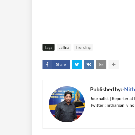
Tags
Jaffna
Trending
Share
Published by:-
Nith
Journalist | Reporter at
Twitter : nitharsan_vino