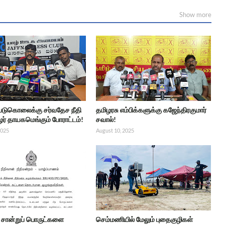
Show more
 படுகொலைக்கு சர்வதேச நீதி
தமிழரசு எம்பிக்களுக்கு கஜேந்திரகுமார்
ர் தாயகமெங்கும் போராட்டம்!
சவால்!
2025
August 10, 2025
்ட சான்றுப் பொருட்களை
செம்மணியில் மேலும் புதைகுழிகள்