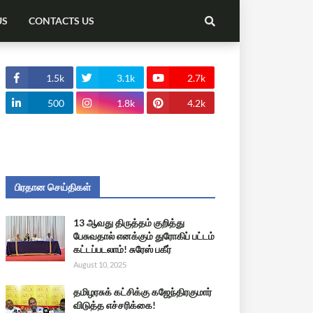
US
CONTACTS US
1.5k
3.1k
2.7k
500
1.8k
4.2k
பிரதான செய்திகள்
13 ஆவது திருத்தம் குறித்து
பேசுவதால் எனக்கும் துரோகிப் பட்டம்
கட்டப்படலாம்! சுரேஸ் பகீர்
August 10, 2025
தமிழரசுக் கட்சிக்கு கஜேந்திரகுமார்
விடுத்த எச்சரிக்கை!