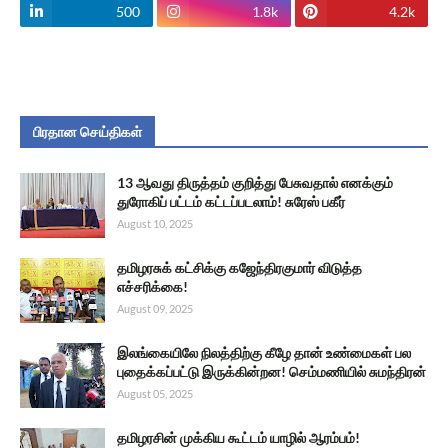
500
1.8k
4.2k
பிரதான செய்திகள்
13 ஆவது திருத்தம் குறித்து பேசுவதால் எனக்கும்
துரோகிப் பட்டம் கட்டப்படலாம்! சுரேஸ் பகீர்
August 10, 2025
தமிழரசுக் கட்சிக்கு கஜேந்திரகுமார் விடுத்த
எச்சரிக்கை!
August 09, 2025
இலங்கையிலே நிலத்திற்கு கீழே தான் உண்மைகள் பல
புதைக்கப்பட்டு இருக்கின்றன! செம்மணியில் சுமந்திரன்
August 05, 2025
தமிழரசின் முக்கிய கூட்டம் யாழில் ஆரம்பம்!