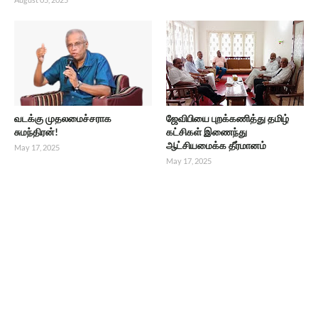
வடக்கு முதலமைச்சராக
ஜேவிபியை புறக்கணித்து தமிழ்
சுமந்திரன்!
கட்சிகள் இணைந்து
ஆட்சியமைக்க தீர்மானம்
May 17, 2025
May 17, 2025