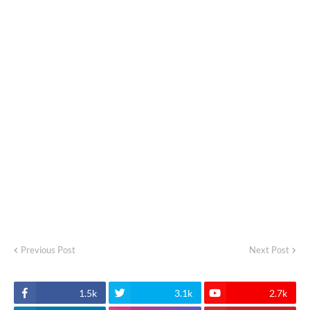
Previous Post
Next Post
1.5k
3.1k
2.7k