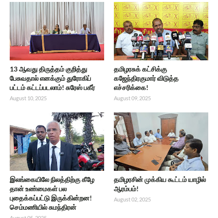
13 ஆவது திருத்தம் குறித்து
தமிழரசுக் கட்சிக்கு
பேசுவதால் எனக்கும் துரோகிப்
கஜேந்திரகுமார் விடுத்த
பட்டம் கட்டப்படலாம்! சுரேஸ் பகீர்
எச்சரிக்கை!
August 10, 2025
August 09, 2025
இலங்கையிலே நிலத்திற்கு கீழே
தமிழரசின் முக்கிய கூட்டம் யாழில்
தான் உண்மைகள் பல
ஆரம்பம்!
புதைக்கப்பட்டு இருக்கின்றன!
August 02, 2025
செம்மணியில் சுமந்திரன்
August 05, 2025