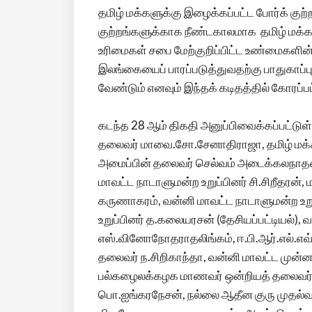
தமிழ் மக்களுக்கு இழைக்கப்பட்ட போர்க் குற்ற
குற்றங்களுக்காக நீண்டகாலமாக தமிழ் மக்கள
உரிமைகள் சபை மேற்குறிப்பிட்ட உண்மைகளின் 
இலங்கையைப் பாரப்படுத்துவதற்கு பாதுகா
வேண்டும் எனவும் இந்தக் கடிதத்தில் கோரப்பட
கடந்த 28 ஆம் திகதி அனுப்பிவைக்கப்பட்டுள்
தலைவர் மாவை.சோ.சேனாதிராஜா, தமிழ் மக்க
அமைப்பின் தலைவர் செல்வம் அடைக்கலநாதன், 
மாவட்ட நாடாளுமன்ற உறுப்பினர் சி.சிறீதரன்,
கருணாகரம், வன்னி மாவட்ட நாடாளுமன்ற உறு
உறுப்பினர் த.கலையரசன் (தேசியப்பட்டியல்), 
எஸ்.வினோநோதராதலிங்கம், ஈ.பி.ஆர்.எல்.எவ். 
தலைவர் ந.சிறிகாந்தா, வன்னி மாவட்ட முன்னா
பல்கழைலக்கழக மாணவர் ஒன்றியத் தலைவர் அ
பொ.ஐங்கரநேசன், நல்லை ஆதீன குரு முதல்