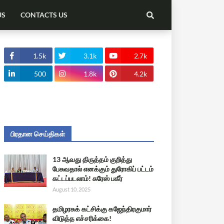
US
CONTACTS US
1.5k
3.1k
2.7k
500
1.8k
4.2k
பிரதான செய்திகள்
13 ஆவது திருத்தம் குறித்து
பேசுவதால் எனக்கும் துரோகிப் பட்டம்
கட்டப்படலாம்! சுரேஸ் பகீர்
August 10, 2025
தமிழரசுக் கட்சிக்கு கஜேந்திரகுமார்
விடுத்த எச்சரிக்கை!