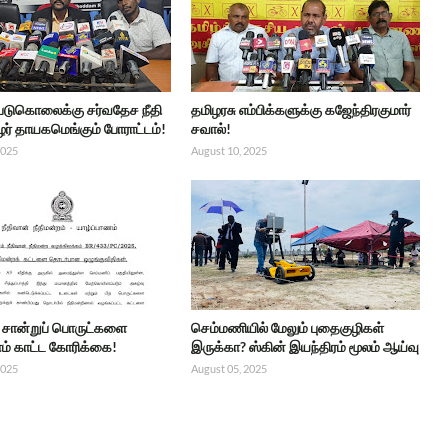
 படுகொலைக்கு சர்வதேச நீதி
தமிழரசு எம்பிக்களுக்கு கஜேந்திரகுமார்
ர் தாயகமெங்கும் போராட்டம்!
சவால்!
2025
August 10, 2025
்ட சான்றுப் பொருட்களை
செம்மணியில் மேலும் புதைகுழிகள்
் காட்ட கோரிக்கை!
இருக்கா? ஸ்கின் இயந்திரம் மூலம் ஆய்வு
2025
August 05, 2025