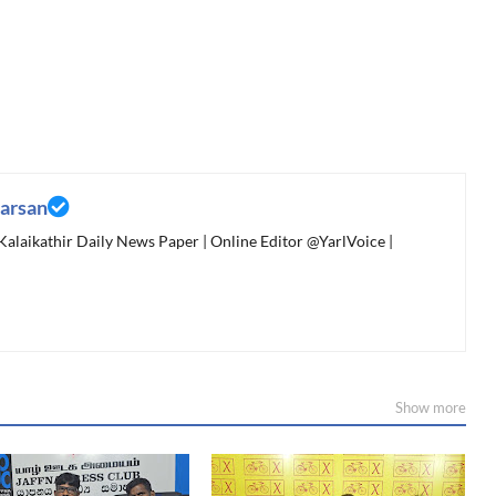
arsan
 Kalaikathir Daily News Paper | Online Editor @YarlVoice |
Show more