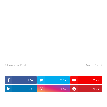
Previous Post
Next Post
1.5k
3.1k
2.7k
500
1.8k
4.2k