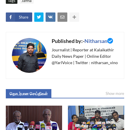
Tags
Jaffna
Share
Published by:-
Nitharsan
Journalist | Reporter at Kalaikathir
Daily News Paper | Online Editor
@YarlVoice | Twitter : nitharsan_vino
தொடர்பான செய்திகள்
Show more