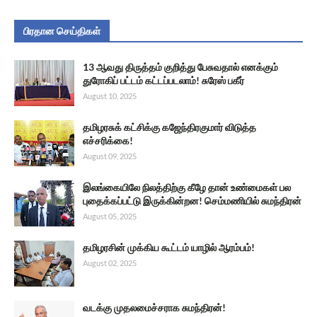
பிரதான செய்திகள்
13 ஆவது திருத்தம் குறித்து பேசுவதால் எனக்கும்
துரோகிப் பட்டம் கட்டப்படலாம்! சுரேஸ் பகீர்
August 10, 2025
தமிழரசுக் கட்சிக்கு கஜேந்திரகுமார் விடுத்த
எச்சரிக்கை!
August 09, 2025
இலங்கையிலே நிலத்திற்கு கீழே தான் உண்மைகள் பல
புதைக்கப்பட்டு இருக்கின்றன! செம்மணியில் சுமந்திரன்
August 05, 2025
தமிழரசின் முக்கிய கூட்டம் யாழில் ஆரம்பம்!
August 02, 2025
வடக்கு முதலமைச்சராக சுமந்திரன்!