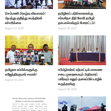
செம்மணி அகழ்வு விவகாரம்!
தமிழினப் படுகொலைக்கு
ஆபத்து குறித்து சுமந்திரன்
சர்வதேச நீதி கோரி தமிழர்
எச்சரிக்கை
தாயகமெங்கும் போராட்டம்!
August 14, 2025
August 10, 2025
தமிழரசு எம்பிக்களுக்கு
ஈபிஆர்எல்எப் ஏற்பாட்டில் மாகாண
கஜேந்திரகுமார் சவால்!
சபை முறைமையும் அதிகாரப்
பகிர்வும் எனும் தலைப்பில் யாழில்
August 10, 2025
கருத்தரங்கு
August 09, 2025