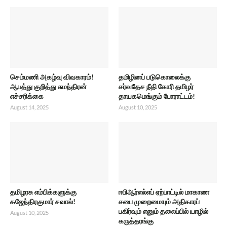
செம்மணி அகழ்வு விவகாரம்!
தமிழினப் படுகொலைக்கு
ஆபத்து குறித்து சுமந்திரன்
சர்வதேச நீதி கோரி தமிழர்
எச்சரிக்கை
தாயகமெங்கும் போராட்டம்!
August 14, 2025
August 10, 2025
தமிழரசு எம்பிக்களுக்கு
ஈபிஆர்எல்எப் ஏற்பாட்டில் மாகாண
கஜேந்திரகுமார் சவால்!
சபை முறைமையும் அதிகாரப்
பகிர்வும் எனும் தலைப்பில் யாழில்
August 10, 2025
கருத்தரங்கு