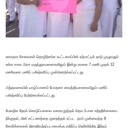
சுகாதார சேவைகள் தொழிற்சங்க கூட்டமைப்பின் ஏற்பாட்டில் நாடு முழுவதும்
உள்ள சகல அரச மருத்துவமனைகளிலும் இன்று காலை 7 மணி முதல் 12
மணிவரை பணிப் பகிஷ்கரிப்பு முன்னெடுக்கப்பட்டது.
அந்தவகையில் யாழ்ப்பாணம் போதனா வைத்தியசாலையிலும் பணிப்
பகிஷ்கரிப்பு மேற்கொள்ளப்பட்டது.
மேலதிக நேரக் கொடுப்பனவை வரையறுத்தல் தொடர்பான சுற்றறிக்கையை
நீக்குதல், மின் கட்டணத்தை குறைத்தல் உட்பட தாம் முன்வைத்த 8
கோரிக்கைகள் நிறைவேற்றப்படாமைக்கு எதிர்ப்பு தெரிவித்தே இந்தப்