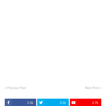
Previous Post
Next Post
1.5k
3.1k
2.7k