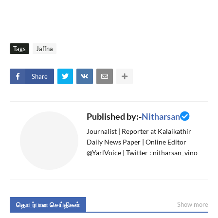
Tags
Jaffna
Share
Published by:-
Nitharsan
Journalist | Reporter at Kalaikathir
Daily News Paper | Online Editor
@YarlVoice | Twitter : nitharsan_vino
தொடர்பான செய்திகள்
Show more