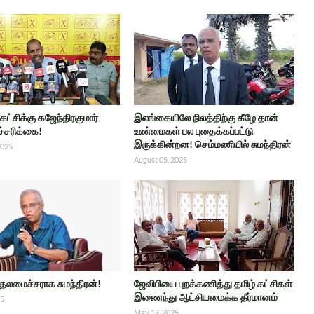
 கட்சிக்கு கஜேந்திரகுமார்
இலங்கையிலே நிலத்திற்கு கீழே தான்
ச்சரிக்கை!
உண்மைகள் பல புதைக்கப்பட்டு
இருக்கின்றன! செம்மணியில் சுமந்திரன்
2025
August 05, 2025
ுதலமைச்சராக சுமந்திரன்!
ஜேவிபியை புறக்கணித்து தமிழ் கட்சிகள்
இணைந்து ஆட்சியமைக்க தீர்மானம்
25
May 17, 2025