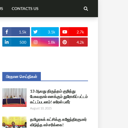
US
CONTACTS US
1.5k
3.1k
2.7k
500
1.8k
4.2k
பிரதான செய்திகள்
13 ஆவது திருத்தம் குறித்து
பேசுவதால் எனக்கும் துரோகிப் பட்டம்
கட்டப்படலாம்! சுரேஸ் பகீர்
August 10, 2025
தமிழரசுக் கட்சிக்கு கஜேந்திரகுமார்
விடுத்த எச்சரிக்கை!