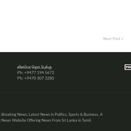
Next Post
விளம்பர தொடர்புக்கு
Ph: +9477 194 5672
Ph: +9470 307 3280
 Breaking News, Latest News in Politics, Sports & Business. A
 News Website Offering News From Sri Lanka in Tamil.