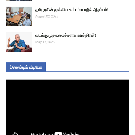
தமிழரசின் முக்கிய கூட்டம் யாழில் ஆரம்பம்!
August 02, 2025
வடக்கு முதலமைச்சராக சுமந்திரன்!
May 17, 2025
ட்ரெண்டிங் வீடியோ