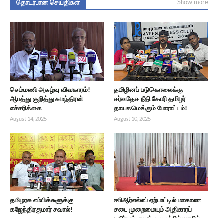
தொடர்பான செய்திகள்
Show more
செம்மணி அகழ்வு விவகாரம்!
தமிழினப் படுகொலைக்கு
ஆபத்து குறித்து சுமந்திரன்
சர்வதேச நீதி கோரி தமிழர்
எச்சரிக்கை
தாயகமெங்கும் போராட்டம்!
August 14, 2025
August 10, 2025
தமிழரசு எம்பிக்களுக்கு
ஈபிஆர்எல்எப் ஏற்பாட்டில் மாகாண
கஜேந்திரகுமார் சவால்!
சபை முறைமையும் அதிகாரப்