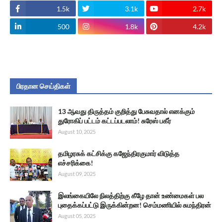
1.5k
3.1k
2.7k
500
1.8k
4.2k
பிரதான செய்திகள்
13 ஆவது திருத்தம் குறித்து பேசுவதால் எனக்கும்
துரோகிப் பட்டம் கட்டப்படலாம்! சுரேஸ் பகீர்
August 10, 2025
தமிழரசுக் கட்சிக்கு கஜேந்திரகுமார் விடுத்த
எச்சரிக்கை!
August 09, 2025
இலங்கையிலே நிலத்திற்கு கீழே தான் உண்மைகள் பல
புதைக்கப்பட்டு இருக்கின்றன! செம்மணியில் சுமந்திரன்
August 05, 2025