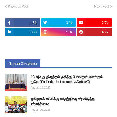
Previous Post
Next Post
1.5k
3.1k
2.7k
500
1.8k
4.2k
பிரதான செய்திகள்
13 ஆவது திருத்தம் குறித்து பேசுவதால் எனக்கும்
துரோகிப் பட்டம் கட்டப்படலாம்! சுரேஸ் பகீர்
August 10, 2025
தமிழரசுக் கட்சிக்கு கஜேந்திரகுமார் விடுத்த
எச்சரிக்கை!
August 09, 2025