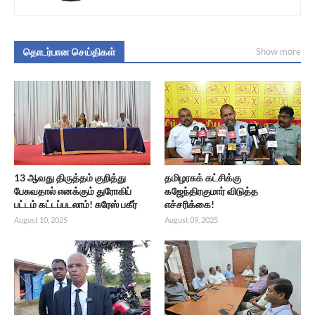
தொடர்பான செய்திகள்
Show more
13 ஆவது திருத்தம் குறித்து
தமிழரசுக் கட்சிக்கு
பேசுவதால் எனக்கும் துரோகிப்
கஜேந்திரகுமார் விடுத்த
பட்டம் கட்டப்படலாம்! சுரேஸ் பகீர்
எச்சரிக்கை!
August 10, 2025
August 09, 2025