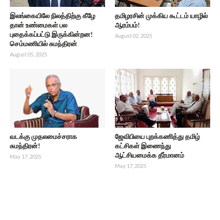
இலங்கையிலே நிலத்திற்கு கீழே
தமிழரசின் முக்கிய கூட்டம் யாழில்
தான் உண்மைகள் பல
ஆரம்பம்!
புதைக்கப்பட்டு இருக்கின்றன!
August 02, 2025
செம்மணியில் சுமந்திரன்
August 05, 2025
வடக்கு முதலமைச்சராக
ஜேவிபியை புறக்கணித்து தமிழ்
சுமந்திரன்!
கட்சிகள் இணைந்து
ஆட்சியமைக்க தீர்மானம்
May 17, 2025
May 17, 2025