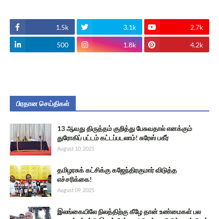
1.5k
3.1k
2.7k
500
1.8k
4.2k
பிரதான செய்திகள்
13 ஆவது திருத்தம் குறித்து பேசுவதால் எனக்கும்
துரோகிப் பட்டம் கட்டப்படலாம்! சுரேஸ் பகீர்
August 10, 2025
தமிழரசுக் கட்சிக்கு கஜேந்திரகுமார் விடுத்த
எச்சரிக்கை!
August 09, 2025
இலங்கையிலே நிலத்திற்கு கீழே தான் உண்மைகள் பல