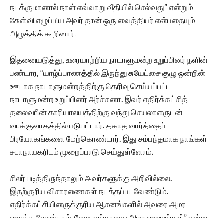
நடக்குமானால் நான் எவ்வாறு வீதியில் செல்வது” என்றும்
கேள்வி எழுப்பிய அவர் தான் ஒரு வைத்தியர் என்பதையும்
அழுத்திக் கூறினார்.
இதனையடுத்து, உரையாற்றிய நாடாளுமன்ற உறுப்பினர் நளின்
பண்டார, “யாழ்ப்பாணத்தில் இருந்து சுயேட்சை குழு ஒன்றின்
ஊடாக நாடாளுமன்றத்திற்கு தெரிவு செய்யப்பட்ட
நாடாளுமன்ற உறுப்பினர் அர்ச்சுனா. இவர் எதிர்க்கட்சித்
தலைவரின் காரியாலயத்திற்கு வந்து செயலாளருடன்
வாக்குவாதத்தில் ஈடுபட்டார். தகாத வார்த்தைப்
பிரயோகங்களை மேற்கொண்டார். இது சம்பந்தமாக நாங்கள்
சபாநாயகரிடம் முறைப்பாடு செய்துள்ளோம்.
சிலர் படித்திருந்தாலும் அவர்களுக்கு அறிவில்லை.
இதற்குரிய விசாரணைகள் நடத்தப்படவேண்டும்.
எதிர்க்கட்சியினருக்குரிய ஆசனங்களில் அவரை அமர
வைக்க வேண்டாம். வேறு எங்காவது அமர வையுங்கள்” என்று