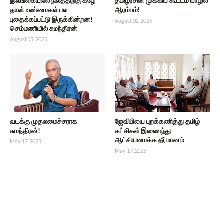
இலங்கையிலே நிலத்திற்கு கீழே
தமிழரசின் முக்கிய கூட்டம் யாழில்
தான் உண்மைகள் பல
ஆரம்பம்!
புதைக்கப்பட்டு இருக்கின்றன!
August 02, 2025
செம்மணியில் சுமந்திரன்
August 05, 2025
வடக்கு முதலமைச்சராக
ஜேவிபியை புறக்கணித்து தமிழ்
சுமந்திரன்!
கட்சிகள் இணைந்து
ஆட்சியமைக்க தீர்மானம்
May 17, 2025
May 17, 2025