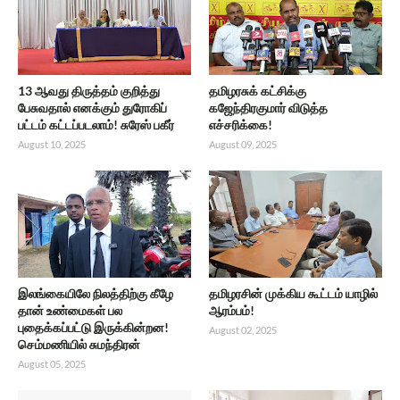
13 ஆவது திருத்தம் குறித்து
தமிழரசுக் கட்சிக்கு
பேசுவதால் எனக்கும் துரோகிப்
கஜேந்திரகுமார் விடுத்த
பட்டம் கட்டப்படலாம்! சுரேஸ் பகீர்
எச்சரிக்கை!
August 10, 2025
August 09, 2025
இலங்கையிலே நிலத்திற்கு கீழே
தமிழரசின் முக்கிய கூட்டம் யாழில்
தான் உண்மைகள் பல
ஆரம்பம்!
புதைக்கப்பட்டு இருக்கின்றன!
August 02, 2025
செம்மணியில் சுமந்திரன்
August 05, 2025