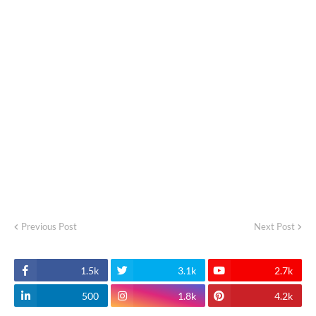
Previous Post
Next Post
1.5k
3.1k
2.7k
500
1.8k
4.2k