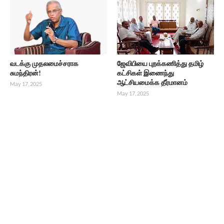
வடக்கு முதலமைச்சராக
ஜேவிபியை புறக்கணித்து தமிழ்
சுமந்திரன்!
கட்சிகள் இணைந்து
ஆட்சியமைக்க தீர்மானம்
May 17, 2025
May 17, 2025