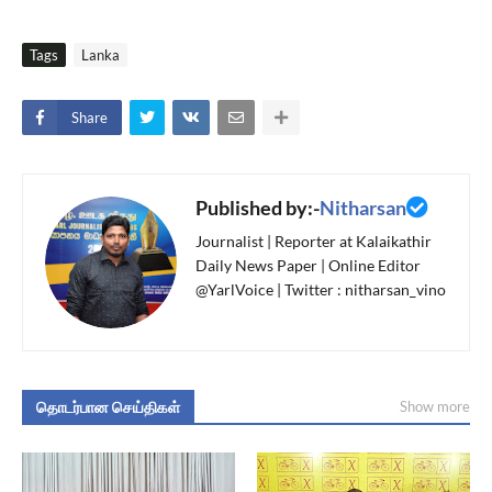
Tags
Lanka
Share
Published by:-
Nitharsan
Journalist | Reporter at Kalaikathir
Daily News Paper | Online Editor
@YarlVoice | Twitter : nitharsan_vino
தொடர்பான செய்திகள்
Show more