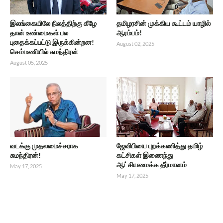
இலங்கையிலே நிலத்திற்கு கீழே
தமிழரசின் முக்கிய கூட்டம் யாழில்
தான் உண்மைகள் பல
ஆரம்பம்!
புதைக்கப்பட்டு இருக்கின்றன!
August 02, 2025
செம்மணியில் சுமந்திரன்
August 05, 2025
வடக்கு முதலமைச்சராக
ஜேவிபியை புறக்கணித்து தமிழ்
சுமந்திரன்!
கட்சிகள் இணைந்து
ஆட்சியமைக்க தீர்மானம்
May 17, 2025
May 17, 2025