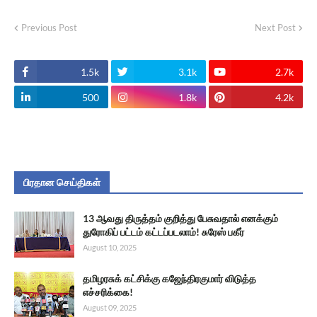
Previous Post
Next Post
1.5k
3.1k
2.7k
500
1.8k
4.2k
பிரதான செய்திகள்
13 ஆவது திருத்தம் குறித்து பேசுவதால் எனக்கும்
துரோகிப் பட்டம் கட்டப்படலாம்! சுரேஸ் பகீர்
August 10, 2025
தமிழரசுக் கட்சிக்கு கஜேந்திரகுமார் விடுத்த
எச்சரிக்கை!
August 09, 2025