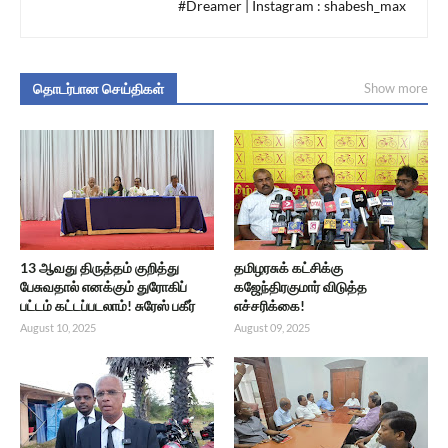
#Dreamer | Instagram : shabesh_max
தொடர்பான செய்திகள்
Show more
13 ஆவது திருத்தம் குறித்து
தமிழரசுக் கட்சிக்கு
பேசுவதால் எனக்கும் துரோகிப்
கஜேந்திரகுமார் விடுத்த
பட்டம் கட்டப்படலாம்! சுரேஸ் பகீர்
எச்சரிக்கை!
August 10, 2025
August 09, 2025