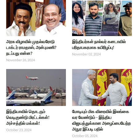
அரசு விழாவில் முதல்வரோடு
இந்தியர்கள் நால்வர் கனடாவில்
டாக்டர் ராமதாஸ், அன்புமணி?
பரிதாபகரமாக உயிரிழப்பு!
நடப்பது என்ன?
November 02, 2024
November 26, 2024
இந்தியாவில் தொடரும்
மோடியும் மிக விரைவில் இலங்கை
வெடிகுண்டு மிரட்டல்கள்!
வர வேண்டும் - இந்திய
அச்சத்தில் மக்கள்!
விஜயத்துக்கான அழைப்பையேற்ற
அநுர இப்படி பதில்
October 23, 2024
October 05, 2024