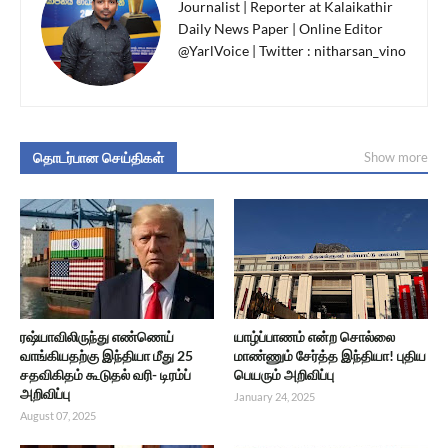
Journalist | Reporter at Kalaikathir
Daily News Paper | Online Editor
@YarlVoice | Twitter : nitharsan_vino
தொடர்பான செய்திகள்
Show more
ரஷ்யாவிலிருந்து எண்ணெய்
யாழ்ப்பாணம் என்ற சொல்லை
வாங்கியதற்கு இந்தியா மீது 25
மாண்ணும் சேர்த்த இந்தியா! புதிய
சதவிகிதம் கூடுதல் வரி- டிரம்ப்
பெயரும் அறிவிப்பு
அறிவிப்பு
January 24, 2025
August 07, 2025