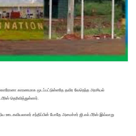
்ட கொரோனா காரணமாக மூடப்பட்டுள்ளதே தவிர வேறெந்த அரசியல்
ரிஸ் தெரிவித்துள்ளார்.
ய ஊடகவியலாளர் சந்திப்பின் போதே அமைச்சர் ஜி.எல்.பீரிஸ் இவ்வாறு