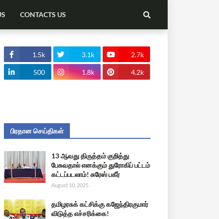
US
CONTACTS US
1.5k
3.1k
2.7k
500
1.8k
4.2k
பிரதான செய்திகள்
13 ஆவது திருத்தம் குறித்து
பேசுவதால் எனக்கும் துரோகிப் பட்டம்
கட்டப்படலாம்! சுரேஸ் பகீர்
August 10, 2025
தமிழரசுக் கட்சிக்கு கஜேந்திரகுமார்
விடுத்த எச்சரிக்கை!