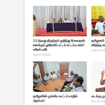
13 ஆவது திருத்தம் குறித்து பேசுவதால்
தமிழரசுக்
எனக்கும் துரோகிப் பட்டம் கட்டப்படலாம்!
விடுத்த எ
சுரேஸ் பகீர்
August 09, 
August 10, 2025
தமிழரசின் முக்கிய கூட்டம் யாழில்
வடக்கு ம
ஆரம்பம்!
May 17, 20