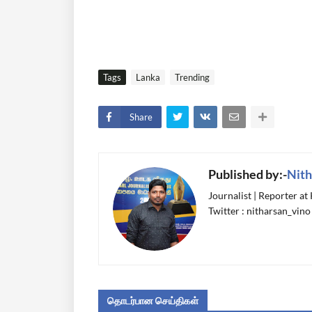
Tags
Lanka
Trending
Share
Published by:-
Nith
Journalist | Reporter at
Twitter : nitharsan_vino
தொடர்பான செய்திகள்