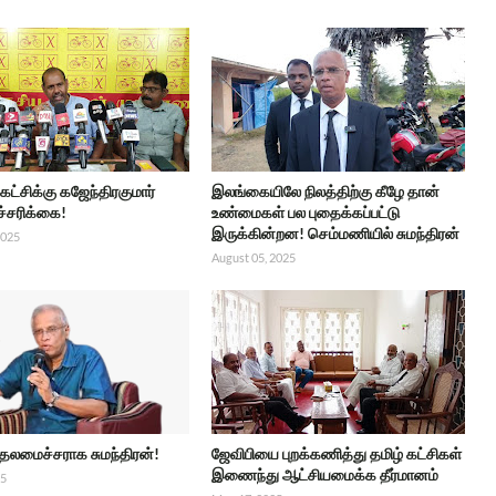
 கட்சிக்கு கஜேந்திரகுமார்
இலங்கையிலே நிலத்திற்கு கீழே தான்
ச்சரிக்கை!
உண்மைகள் பல புதைக்கப்பட்டு
இருக்கின்றன! செம்மணியில் சுமந்திரன்
2025
August 05, 2025
ுதலமைச்சராக சுமந்திரன்!
ஜேவிபியை புறக்கணித்து தமிழ் கட்சிகள்
இணைந்து ஆட்சியமைக்க தீர்மானம்
25