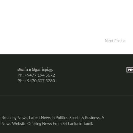
Next Post
விளம்பர தொடர்புக்கு
Ph: +9477 194 5672
Ph: +9470 307 3280
 Breaking News, Latest News in Politics, Sports & Business. A
 News Website Offering News From Sri Lanka in Tamil.