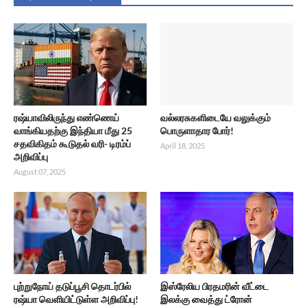
ரஷ்யாவிலிருந்து எண்ணெய்
வல்லரசுகளிடையே வலுக்கும்
வாங்கியதற்கு இந்தியா மீது 25
பொருளாதார போர்!
சதவிகிதம் கூடுதல் வரி- டிரம்ப்
April 18, 2025
அறிவிப்பு
August 07, 2025
புற்றுநோய் தடுப்பூசி தொடர்பில்
இஸ்ரேலிய பிரதமரின் வீட்டை
ரஷ்யா வெளியிட்டுள்ள அறிவிப்பு!
இலக்கு வைத்து ட்ரோன்