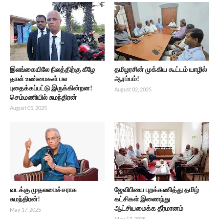
இலங்கையிலே நிலத்திற்கு கீழே
தமிழரசின் முக்கிய கூட்டம் யாழில்
தான் உண்மைகள் பல
ஆரம்பம்!
புதைக்கப்பட்டு இருக்கின்றன!
August 02, 2025
செம்மணியில் சுமந்திரன்
August 05, 2025
வடக்கு முதலமைச்சராக
ஜேவிபியை புறக்கணித்து தமிழ்
சுமந்திரன்!
கட்சிகள் இணைந்து
ஆட்சியமைக்க தீர்மானம்
May 17, 2025
May 17, 2025