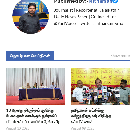
Published by:-
Nitharsan
Journalist | Reporter at Kalaikathir
Daily News Paper | Online Editor
@YarlVoice | Twitter : nitharsan_vino
தொடர்பான செய்திகள்
Show more
13 ஆவது திருத்தம் குறித்து
தமிழரசுக் கட்சிக்கு
பேசுவதால் எனக்கும் துரோகிப்
கஜேந்திரகுமார் விடுத்த
பட்டம் கட்டப்படலாம்! சுரேஸ் பகீர்
எச்சரிக்கை!
August 10, 2025
August 09, 2025