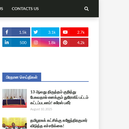
US
CONTACTS US
1.5k
3.1k
2.7k
500
1.8k
4.2k
பிரதான செய்திகள்
13 ஆவது திருத்தம் குறித்து
பேசுவதால் எனக்கும் துரோகிப் பட்டம்
கட்டப்படலாம்! சுரேஸ் பகீர்
August 10, 2025
தமிழரசுக் கட்சிக்கு கஜேந்திரகுமார்
விடுத்த எச்சரிக்கை!