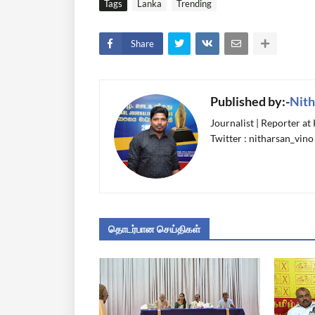
Tags
Lanka
Trending
Share
Published by:-
Nith
Journalist | Reporter at
Twitter : nitharsan_vino
தொடர்பான செய்திகள்