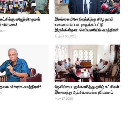
 கட்சிக்கு கஜேந்திரகுமார்
இலங்கையிலே நிலத்திற்கு கீழே தான்
ச்சரிக்கை!
உண்மைகள் பல புதைக்கப்பட்டு
இருக்கின்றன! செம்மணியில் சுமந்திரன்
2025
August 05, 2025
ுதலமைச்சராக சுமந்திரன்!
ஜேவிபியை புறக்கணித்து தமிழ் கட்சிகள்
இணைந்து ஆட்சியமைக்க தீர்மானம்
25
May 17, 2025