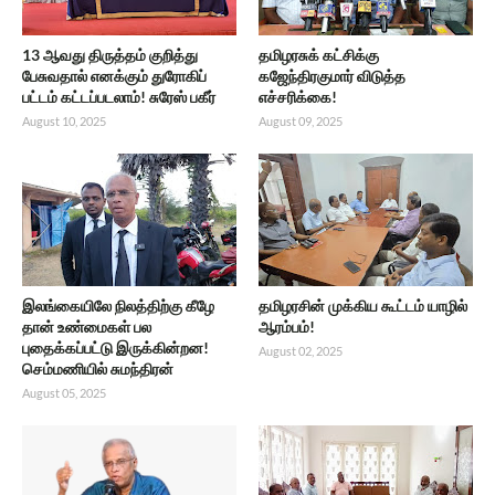
13 ஆவது திருத்தம் குறித்து
தமிழரசுக் கட்சிக்கு
பேசுவதால் எனக்கும் துரோகிப்
கஜேந்திரகுமார் விடுத்த
பட்டம் கட்டப்படலாம்! சுரேஸ் பகீர்
எச்சரிக்கை!
August 10, 2025
August 09, 2025
இலங்கையிலே நிலத்திற்கு கீழே
தமிழரசின் முக்கிய கூட்டம் யாழில்
தான் உண்மைகள் பல
ஆரம்பம்!
புதைக்கப்பட்டு இருக்கின்றன!
August 02, 2025
செம்மணியில் சுமந்திரன்
August 05, 2025