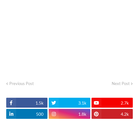
Previous Post
Next Post
1.5k
3.1k
2.7k
500
1.8k
4.2k