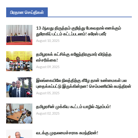
பிரதான செய்திகள்
13 ஆவது திருத்தம் குறித்து பேசுவதால் எனக்கும்
துரோகிப் பட்டம் கட்டப்படலாம்! சுரேஸ் பகீர்
August 10, 2025
தமிழரசுக் கட்சிக்கு கஜேந்திரகுமார் விடுத்த
எச்சரிக்கை!
August 09, 2025
இலங்கையிலே நிலத்திற்கு கீழே தான் உண்மைகள் பல
புதைக்கப்பட்டு இருக்கின்றன! செம்மணியில் சுமந்திரன்
August 05, 2025
தமிழரசின் முக்கிய கூட்டம் யாழில் ஆரம்பம்!
August 02, 2025
வடக்கு முதலமைச்சராக சுமந்திரன்!