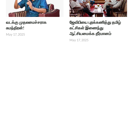
வடக்கு முதலமைச்சராக
ஜேவிபியை புறக்கணித்து தமிழ்
சுமந்திரன்!
கட்சிகள் இணைந்து
ஆட்சியமைக்க தீர்மானம்
May 17, 2025
May 17, 2025