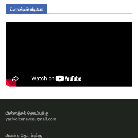
ட்ரெண்டிங் வீடியோ
மின்னஞ்சல் தொடர்புக்கு
yarlvoicenews@gmail.com
விளம்பர தொடர்புக்கு