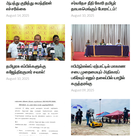
ஆபத்து குறித்து சுமந்திரன்
சர்வதேச நீதி கோரி தமிழர்
எச்சரிக்கை
தாயகமெங்கும் போராட்டம்!
August 14, 2025
August 10, 2025
தமிழரசு எம்பிக்களுக்கு
ஈபிஆர்எல்எப் ஏற்பாட்டில் மாகாண
கஜேந்திரகுமார் சவால்!
சபை முறைமையும் அதிகாரப்
பகிர்வும் எனும் தலைப்பில் யாழில்
August 10, 2025
கருத்தரங்கு
August 09, 2025