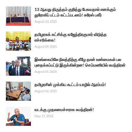
13 ஆவது திருத்தம் குறித்து பேசுவதால் எனக்கும்
துரோகிப் பட்டம் கட்டப்படலாம்! சுரேஸ் பகீர்
August 10, 2025
தமிழரசுக் கட்சிக்கு கஜேந்திரகுமார் விடுத்த
எச்சரிக்கை!
August 09, 2025
இலங்கையிலே நிலத்திற்கு கீழே தான் உண்மைகள் பல
புதைக்கப்பட்டு இருக்கின்றன! செம்மணியில் சுமந்திரன்
August 05, 2025
தமிழரசின் முக்கிய கூட்டம் யாழில் ஆரம்பம்!
August 02, 2025
வடக்கு முதலமைச்சராக சுமந்திரன்!
May 17, 2025