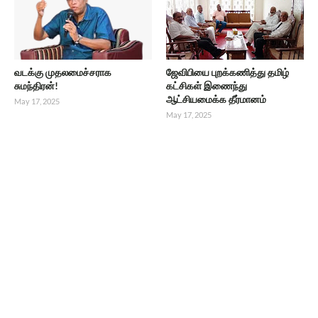
வடக்கு முதலமைச்சராக
ஜேவிபியை புறக்கணித்து தமிழ்
சுமந்திரன்!
கட்சிகள் இணைந்து
ஆட்சியமைக்க தீர்மானம்
May 17, 2025
May 17, 2025