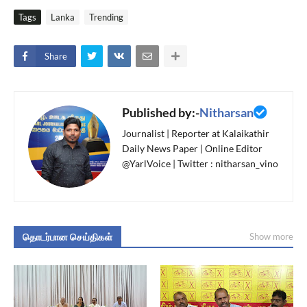
Tags
Lanka
Trending
Share
Published by:-
Nitharsan
Journalist | Reporter at Kalaikathir
Daily News Paper | Online Editor
@YarlVoice | Twitter : nitharsan_vino
தொடர்பான செய்திகள்
Show more