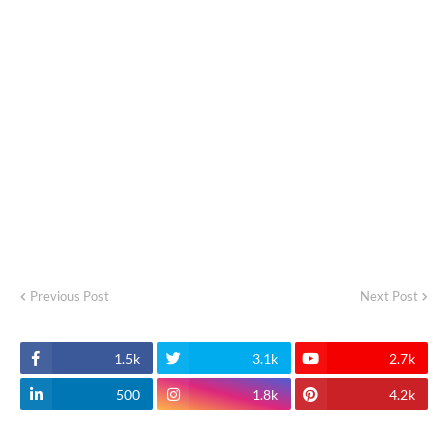
Previous Post
Next Post
1.5k
3.1k
2.7k
500
1.8k
4.2k