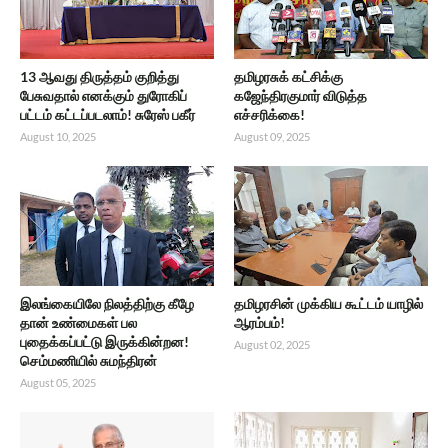
13 ஆவது திருத்தம் குறித்து
தமிழரசுக் கட்சிக்கு
பேசுவதால் எனக்கும் துரோகிப்
கஜேந்திரகுமார் விடுத்த
பட்டம் கட்டப்படலாம்! சுரேஸ் பகீர்
எச்சரிக்கை!
August 10, 2025
August 09, 2025
இலங்கையிலே நிலத்திற்கு கீழே
தமிழரசின் முக்கிய கூட்டம் யாழில்
தான் உண்மைகள் பல
ஆரம்பம்!
புதைக்கப்பட்டு இருக்கின்றன!
August 02, 2025
செம்மணியில் சுமந்திரன்
August 05, 2025