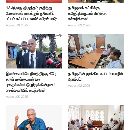
13 ஆவது திருத்தம் குறித்து
தமிழரசுக் கட்சிக்கு
பேசுவதால் எனக்கும் துரோகிப்
கஜேந்திரகுமார் விடுத்த
பட்டம் கட்டப்படலாம்! சுரேஸ் பகீர்
எச்சரிக்கை!
August 10, 2025
August 09, 2025
இலங்கையிலே நிலத்திற்கு கீழே
தமிழரசின் முக்கிய கூட்டம் யாழில்
தான் உண்மைகள் பல
ஆரம்பம்!
புதைக்கப்பட்டு இருக்கின்றன!
August 02, 2025
செம்மணியில் சுமந்திரன்
August 05, 2025