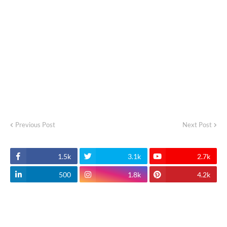
Previous Post
Next Post
1.5k
3.1k
2.7k
500
1.8k
4.2k