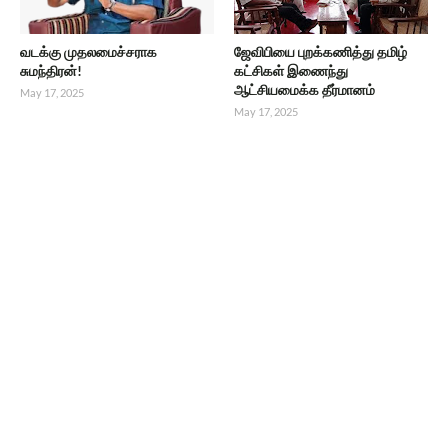
வடக்கு முதலமைச்சராக
ஜேவிபியை புறக்கணித்து தமிழ்
சுமந்திரன்!
கட்சிகள் இணைந்து
ஆட்சியமைக்க தீர்மானம்
May 17, 2025
May 17, 2025