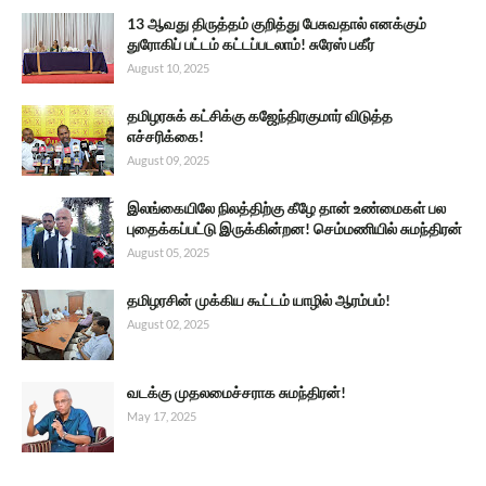
13 ஆவது திருத்தம் குறித்து பேசுவதால் எனக்கும்
துரோகிப் பட்டம் கட்டப்படலாம்! சுரேஸ் பகீர்
August 10, 2025
தமிழரசுக் கட்சிக்கு கஜேந்திரகுமார் விடுத்த
எச்சரிக்கை!
August 09, 2025
இலங்கையிலே நிலத்திற்கு கீழே தான் உண்மைகள் பல
புதைக்கப்பட்டு இருக்கின்றன! செம்மணியில் சுமந்திரன்
August 05, 2025
தமிழரசின் முக்கிய கூட்டம் யாழில் ஆரம்பம்!
August 02, 2025
வடக்கு முதலமைச்சராக சுமந்திரன்!
May 17, 2025