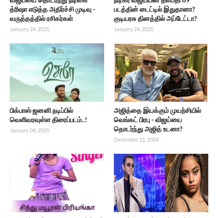
த்ரிஷா எடுத்த அதிர்ச்சி முடிவு -
படத்தின் டைட்டில் இதுதானா?
வருத்தத்தில் ரசிகர்கள்
குடியரசு தினத்தில் அப்டேட்டா?
January 24, 2025
January 24, 2025
பிக்பாஸ் ஜனனி நடிப்பில்
அஜித்தை இயக்கும் முயற்சியில்
வெளிவரவுள்ள திரைப்படம்..!
வெங்கட் பிரபு - விஜய்யை
தொடர்ந்து அஜித் உடனா?
January 04, 2025
December 21, 2024