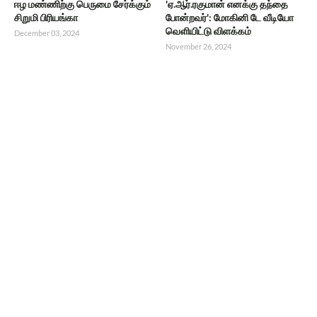
ஈழ மண்ணிற்கு பெருமை சேர்க்கும்
'ஏ.ஆர்.ரகுமான் எனக்கு தந்தை
சிறுமி பிரியங்கா
போன்றவர்': மோகினி டே வீடியோ
வெளியிட்டு விளக்கம்
December 03, 2024
November 26, 2024