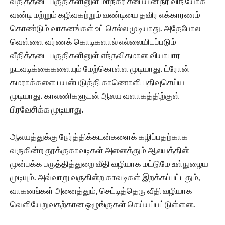
வீதித்தடை பகுதிகளினுள் மாநகர சபையின் நீர் விநியோக
வண்டி மற்றும் கழிவகற்றும் வண்டியை தவிர எக்காரணம்
கொண்டும் வாகனங்கள் உட் செல்ல முடியாது. அதேபோல
வெள்ளை வர்ணக் கொடிகளால் எல்லையிடப்படும்
வீதித்தடை பகுதிகளினுள் எந்தவிதமான வியாபார
நடவடிக்கைகளையும் மேற்கொள்ள முடியாது. ட்ரோன்
கமராக்களை பயன்படுத்தி காணொளி பதிவுசெய்ய
முடியாது. காலணிகளுடன் ஆலய வளாகத்திற்குள்
பிரவேசிக்க முடியாது.
ஆலயத்துக்கு நேர்த்திக்கடன்களைக் கழிப்பதற்காக
வருகின்ற தூக்குகாவடிகள் அனைத்தும் ஆலயத்தின்
முன்பக்க பருத்தித்துறை வீதி வழியாக மட்டுமே உள்நுழைய
முடியும். அவ்வாறு வருகின்ற காவடிகள் இறக்கப்பட்டதும்,
வாகனங்கள் அனைத்தும், செட்டித்தெரு வீதி வழியாக
வெளியேறுவதற்கான ஒழுங்குகள் செய்யப்பட்டுள்ளன.