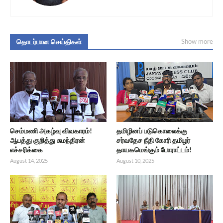
தொடர்பான செய்திகள்
Show more
செம்மணி அகழ்வு விவகாரம்!
தமிழினப் படுகொலைக்கு
ஆபத்து குறித்து சுமந்திரன்
சர்வதேச நீதி கோரி தமிழர்
எச்சரிக்கை
தாயகமெங்கும் போராட்டம்!
August 14, 2025
August 10, 2025