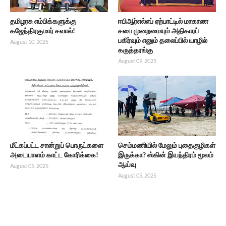
தமிழரசு எம்பிக்களுக்கு
ஈபிஆர்எல்எப் ஏற்பாட்டில் மாகாண
கஜேந்திரகுமார் சவால்!
சபை முறைமையும் அதிகாரப்
பகிர்வும் எனும் தலைப்பில் யாழில்
August 10, 2025
கருத்தரங்கு
August 09, 2025
மீட்கப்பட்ட சான்றுப் பொருட்களை
செம்மணியில் மேலும் புதைகுழிகள்
அடையாளம் காட்ட கோரிக்கை!
இருக்கா? ஸ்கின் இயந்திரம் மூலம்
ஆய்வு
August 05, 2025
August 05, 2025