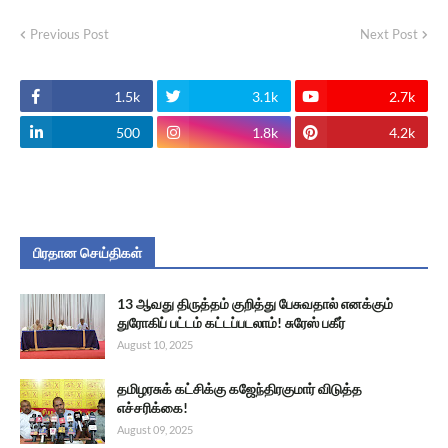
Previous Post
Next Post
1.5k
3.1k
2.7k
500
1.8k
4.2k
பிரதான செய்திகள்
13 ஆவது திருத்தம் குறித்து பேசுவதால் எனக்கும்
துரோகிப் பட்டம் கட்டப்படலாம்! சுரேஸ் பகீர்
August 10, 2025
தமிழரசுக் கட்சிக்கு கஜேந்திரகுமார் விடுத்த
எச்சரிக்கை!
August 09, 2025