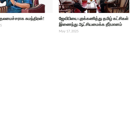
ுதலமைச்சராக சுமந்திரன்!
ஜேவிபியை புறக்கணித்து தமிழ் கட்சிகள்
இணைந்து ஆட்சியமைக்க தீர்மானம்
25
May 17, 2025