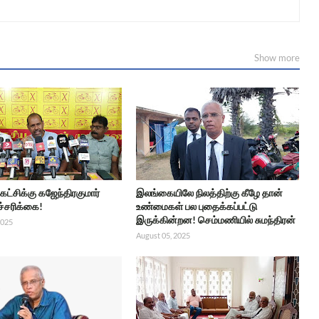
Show more
 கட்சிக்கு கஜேந்திரகுமார்
இலங்கையிலே நிலத்திற்கு கீழே தான்
ச்சரிக்கை!
உண்மைகள் பல புதைக்கப்பட்டு
இருக்கின்றன! செம்மணியில் சுமந்திரன்
2025
August 05, 2025