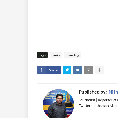
Tags
Lanka
Trending
Share
Published by:-
Nith
Journalist | Reporter at
Twitter : nitharsan_vino