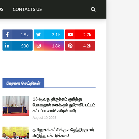
US
CONTACTS US
1.5k
3.1k
2.7k
500
1.8k
4.2k
பிரதான செய்திகள்
13 ஆவது திருத்தம் குறித்து
பேசுவதால் எனக்கும் துரோகிப் பட்டம்
கட்டப்படலாம்! சுரேஸ் பகீர்
August 10, 2025
தமிழரசுக் கட்சிக்கு கஜேந்திரகுமார்
விடுத்த எச்சரிக்கை!