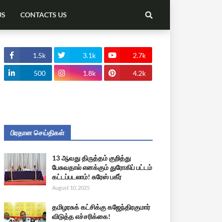
US
CONTACTS US
1.5k
3.1k
2.7k
500
1.8k
4.2k
பிரதான செய்திகள்
13 ஆவது திருத்தம் குறித்து
பேசுவதால் எனக்கும் துரோகிப் பட்டம்
கட்டப்படலாம்! சுரேஸ் பகீர்
August 10, 2025
தமிழரசுக் கட்சிக்கு கஜேந்திரகுமார்
விடுத்த எச்சரிக்கை!