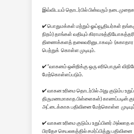
இவ்விடயம் தொடர்பில் பின்வரும் நடைமுறை
✔ பொதுமக்கள் மற்றும் ஓய்வூதியர்கள் த
நிறம்) தாங்கள் வதியும் கிராமஉத்தியோகத்த
திணைக்களத் தலைவரினுடாகவும் (சுகாதார சேவ
பெற்றுக் கொள்ள முடியும்.
✔ ”வாகனம் ஒன்றிக்கு ஒரு எரிபொருள் விநி
மேற்கொள்ளப்படும்.
✔ வாகன உரிமை தொடர்பில் அது குடும்ப உறு
திருமணமாகாத பிள்ளைகள்) காணப்படின் குடு
அட்டைக்காக பதிவினை மேற்கொள்ள முடியும
✔ வாகன உரிமை குடும்ப உறுப்பினர் அல்ல
பிரதேச செயலகத்தில் சமர்ப்பித்து பதிவினை