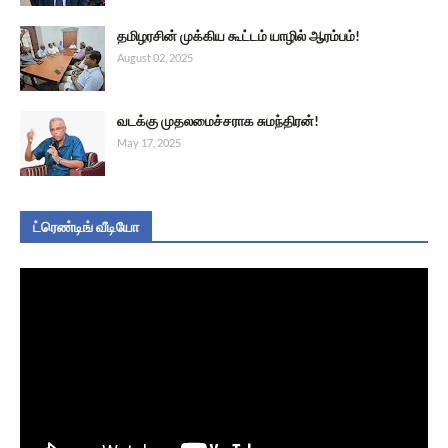
தமிழரசின் முக்கிய கூட்டம் யாழில் ஆரம்பம்!
August 02, 2025
வடக்கு முதலமைச்சராக சுமந்திரன்!
May 17, 2025
ட்ரெண்டிங் வீடியோ