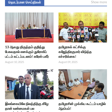
தொடர்பான செய்திகள்
Show more
13 ஆவது திருத்தம் குறித்து
தமிழரசுக் கட்சிக்கு
பேசுவதால் எனக்கும் துரோகிப்
கஜேந்திரகுமார் விடுத்த
பட்டம் கட்டப்படலாம்! சுரேஸ் பகீர்
எச்சரிக்கை!
August 10, 2025
August 09, 2025
இலங்கையிலே நிலத்திற்கு கீழே
தமிழரசின் முக்கிய கூட்டம் யாழில்
தான் உண்மைகள் பல
ஆரம்பம்!