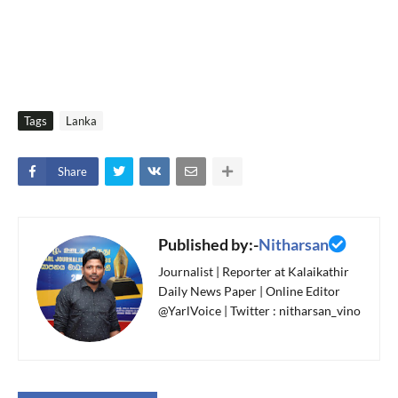
Tags
Lanka
Share
Published by:-
Nitharsan
Journalist | Reporter at Kalaikathir
Daily News Paper | Online Editor
@YarlVoice | Twitter : nitharsan_vino