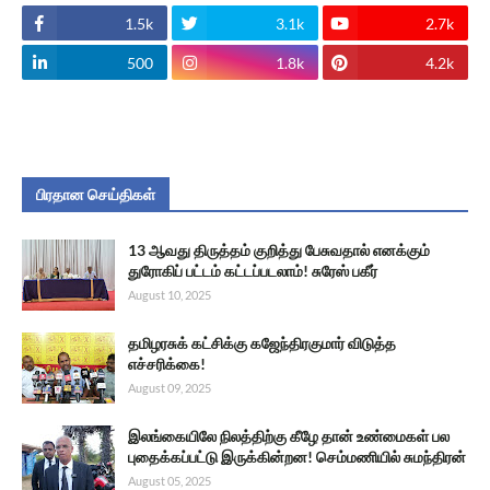
1.5k
3.1k
2.7k
500
1.8k
4.2k
பிரதான செய்திகள்
13 ஆவது திருத்தம் குறித்து பேசுவதால் எனக்கும்
துரோகிப் பட்டம் கட்டப்படலாம்! சுரேஸ் பகீர்
August 10, 2025
தமிழரசுக் கட்சிக்கு கஜேந்திரகுமார் விடுத்த
எச்சரிக்கை!
August 09, 2025
இலங்கையிலே நிலத்திற்கு கீழே தான் உண்மைகள் பல
புதைக்கப்பட்டு இருக்கின்றன! செம்மணியில் சுமந்திரன்
August 05, 2025